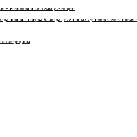
ия мочеполовой системы у женщин
када полового нерва
Блокада фасеточных суставов
Селективная 
тной медицины