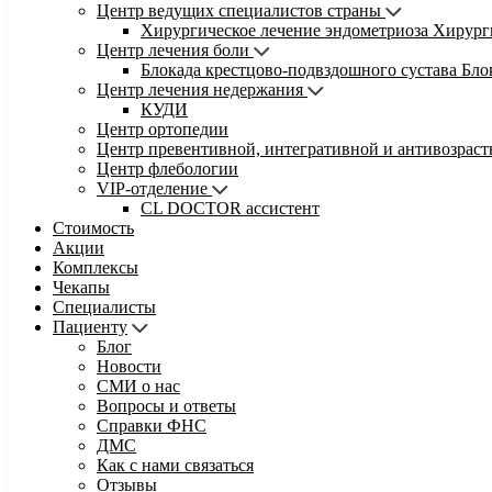
Центр ведущих специалистов страны
Хирургическое лечение эндометриоза
Хирург
Центр лечения боли
Блокада крестцово-подвздошного сустава
Бло
Центр лечения недержания
КУДИ
Центр ортопедии
Центр превентивной, интегративной и антивозрас
Центр флебологии
VIP-отделение
CL DOCTOR ассистент
Стоимость
Акции
Комплексы
Чекапы
Специалисты
Пациенту
Блог
Новости
СМИ о нас
Вопросы и ответы
Справки ФНС
ДМС
Как с нами связаться
Отзывы