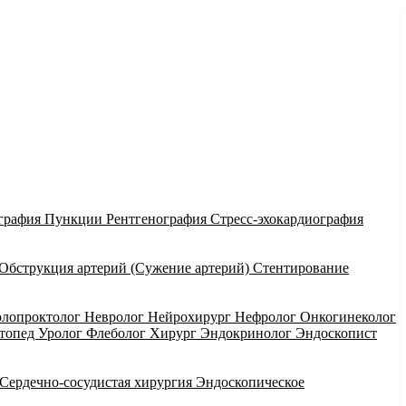
графия
Пункции
Рентгенография
Стресс-эхокардиография
Обструкция артерий (Сужение артерий)
Стентирование
олопроктолог
Невролог
Нейрохирург
Нефролог
Онкогинеколог
ртопед
Уролог
Флеболог
Хирург
Эндокринолог
Эндоскопист
Сердечно-сосудистая хирургия
Эндоскопическое