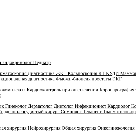
й эндокринолог
Педиатр
рматоскопия
Диагностика ЖКТ
Кольпоскопия
КТ
КУДИ
Маммо
кциональная диагностика
Фьюжн-биопсия простаты
ЭКГ
иокомплексы
Кардиоконтроль при онколечении
Коронарография
я
тик
Гинеколог
Дерматолог
Диетолог
Инфекционист
Кардиолог
К
Сердечно-сосудистый хирург
Сомнолог
Терапевт
Травматолог-о
лая хирургия
Нейрохирургия
Общая хирургия
Онкогинекология