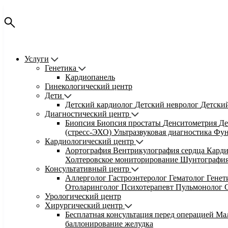
Услуги
Генетика
Кардиопанель
Гинекологический центр
Дети
Детский кардиолог
Детский невролог
Детски
Диагностический центр
Биопсия
Биопсия простаты
Денситометрия
Де
(стресс-ЭХО)
Ультразвуковая диагностика
Фун
Кардиологический центр
Аортография
Вентрикулография сердца
Кард
Холтеровское мониторирование
Шунтографи
Консультативный центр
Аллерголог
Гастроэнтеролог
Гематолог
Гене
Отоларинголог
Психотерапевт
Пульмонолог
Урологический центр
Хирургический центр
Бесплатная консультация перед операцией
Ма
баллонирование желудка