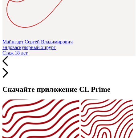
Майнгарт Сергей Владимирович
эндоваскулярный хирург
Стаж 18 лет
Скачайте приложение CL Prime