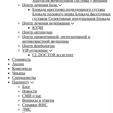
Хирургия мочеполовой системы у женщин
Центр лечения боли
Блокада крестцово-подвздошного сустава
Блокада полового нерва
Блокада фасеточных
суставов
Селективная эпидуральная блокада
Центр лечения недержания
КУДИ
Центр ортопедии
Центр превентивной, интегративной и
антивозрастной медицины
Центр флебологии
VIP-отделение
CL DOCTOR ассистент
Стоимость
Акции
Комплексы
Чекапы
Специалисты
Пациенту
Блог
Новости
СМИ о нас
Вопросы и ответы
Справки ФНС
ДМС