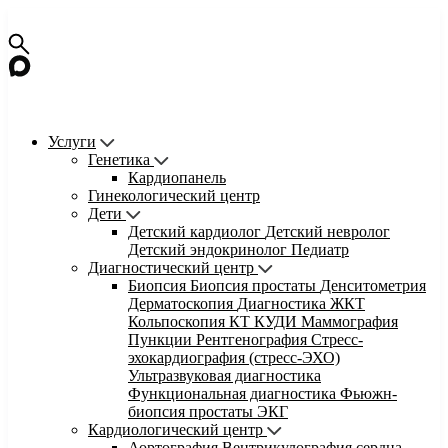
Услуги
Генетика
Кардиопанель
Гинекологический центр
Дети
Детский кардиолог
Детский невролог
Детский эндокринолог
Педиатр
Диагностический центр
Биопсия
Биопсия простаты
Денситометрия
Дерматоскопия
Диагностика ЖКТ
Кольпоскопия
КТ
КУДИ
Маммография
Пункции
Рентгенография
Стресс-
эхокардиография (стресс-ЭХО)
Ультразвуковая диагностика
Функциональная диагностика
Фьюжн-
биопсия простаты
ЭКГ
Кардиологический центр
Аортография
Вентрикулография сердца