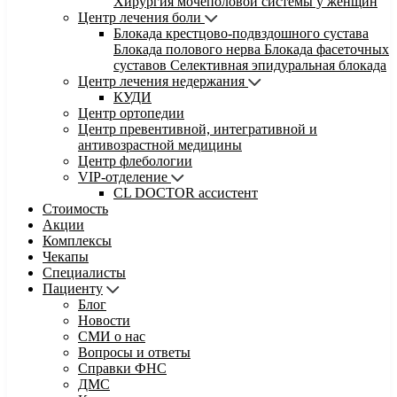
Хирургия мочеполовой системы у женщин
Центр лечения боли
Блокада крестцово-подвздошного сустава
Блокада полового нерва
Блокада фасеточных
суставов
Селективная эпидуральная блокада
Центр лечения недержания
КУДИ
Центр ортопедии
Центр превентивной, интегративной и
антивозрастной медицины
Центр флебологии
VIP-отделение
CL DOCTOR ассистент
Стоимость
Акции
Комплексы
Чекапы
Специалисты
Пациенту
Блог
Новости
СМИ о нас
Вопросы и ответы
Справки ФНС
ДМС