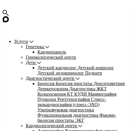
Услуги
Генетика
Кардиопанель
Гинекологический центр
Дети
Детский кардиолог
Детский невролог
Детский эндокринолог
Педиатр
Диагностический центр
Биопсия
Биопсия простаты
Денситометрия
Дерматоскопия
Диагностика ЖКТ
Кольпоскопия
КТ
КУДИ
Маммография
Пункции
Рентгенография
Стресс-
эхокардиография (стресс-ЭХО)
Ультразвуковая диагностика
Функциональная диагностика
Фьюжн-
биопсия простаты
ЭКГ
Кардиологический центр
Аортография
Вентрикулография сердца