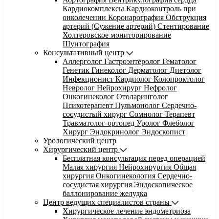
Кардиокомплексы
Кардиоконтроль при
онколечении
Коронарография
Обструкция
артерий (Сужение артерий)
Стентирование
Холтеровское мониторирование
Шунтография
Консультативный центр
Аллерголог
Гастроэнтеролог
Гематолог
Генетик
Гинеколог
Дерматолог
Диетолог
Инфекционист
Кардиолог
Колопроктолог
Невролог
Нейрохирург
Нефролог
Онкогинеколог
Отоларинголог
Психотерапевт
Пульмонолог
Сердечно-
сосудистый хирург
Сомнолог
Терапевт
Травматолог-ортопед
Уролог
Флеболог
Хирург
Эндокринолог
Эндоскопист
Урологический центр
Хирургический центр
Бесплатная консультация перед операцией
Малая хирургия
Нейрохирургия
Общая
хирургия
Онкогинекология
Сердечно-
сосудистая хирургия
Эндоскопическое
баллонирование желудка
Центр ведущих специалистов страны
Хирургическое лечение эндометриоза