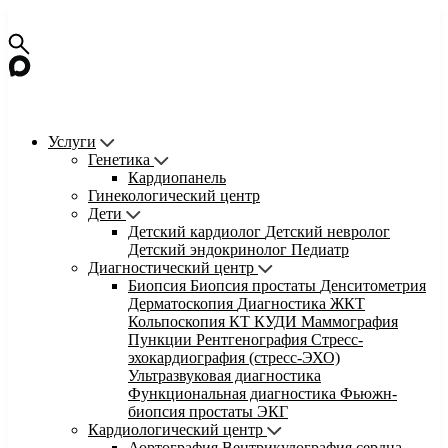
Услуги
Генетика
Кардиопанель
Гинекологический центр
Дети
Детский кардиолог
Детский невролог
Детский эндокринолог
Педиатр
Диагностический центр
Биопсия
Биопсия простаты
Денситометрия
Дерматоскопия
Диагностика ЖКТ
Кольпоскопия
КТ
КУДИ
Маммография
Пункции
Рентгенография
Стресс-
эхокардиография (стресс-ЭХО)
Ультразвуковая диагностика
Функциональная диагностика
Фьюжн-
биопсия простаты
ЭКГ
Кардиологический центр
Аортография
Вентрикулография сердца