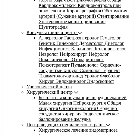
Кардиокомплексы
Кардиоконтроль при
онколечении
Коронарография
Обструкция
артерий (Сужение артерий)
Стентирование
Холтеровское мониторирование
Шунтография
Консультативный центр
Аллерголог
Гастроэнтеролог
Гематолог
Генетик
Гинеколог
Дерматолог
Диетолог
Инфекционист
Кардиолог
Колопроктолог
Невролог
Нейрохирург
Нефролог
Онкогинеколог
Отоларинголог
Психотерапевт
Пульмонолог
Сердечно-
сосудистый хирург
Сомнолог
Терапевт
Травматолог-ортопед
Уролог
Флеболог
Хирург
Эндокринолог
Эндоскопист
Урологический центр
Хирургический центр
Бесплатная консультация перед операцией
Малая хирургия
Нейрохирургия
Общая
хирургия
Онкогинекология
Сердечно-
сосудистая хирургия
Эндоскопическое
баллонирование желудка
Центр ведущих специалистов страны
Хирургическое лечение эндометриоза