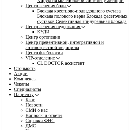
Хирургия мочеполовой системы у женщин
Центр лечения боли
Блокада крестцово-подвздошного сустава
Блокада полового нерва
Блокада фасеточных
суставов
Селективная эпидуральная блокада
Центр лечения недержания
КУДИ
Центр ортопедии
Центр превентивной, интегративной и
антивозрастной медицины
Центр флебологии
VIP-отделение
CL DOCTOR ассистент
Стоимость
Акции
Комплексы
Чекапы
Специалисты
Пациенту
Блог
Новости
СМИ о нас
Вопросы и ответы
Справки ФНС
ДМС