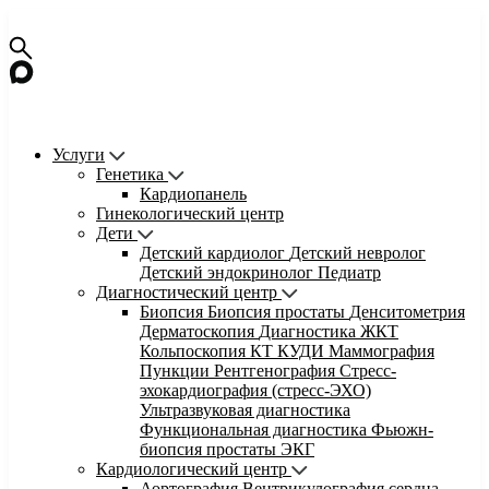
Услуги
Генетика
Кардиопанель
Гинекологический центр
Дети
Детский кардиолог
Детский невролог
Детский эндокринолог
Педиатр
Диагностический центр
Биопсия
Биопсия простаты
Денситометрия
Дерматоскопия
Диагностика ЖКТ
Кольпоскопия
КТ
КУДИ
Маммография
Пункции
Рентгенография
Стресс-
эхокардиография (стресс-ЭХО)
Ультразвуковая диагностика
Функциональная диагностика
Фьюжн-
биопсия простаты
ЭКГ
Кардиологический центр
Аортография
Вентрикулография сердца