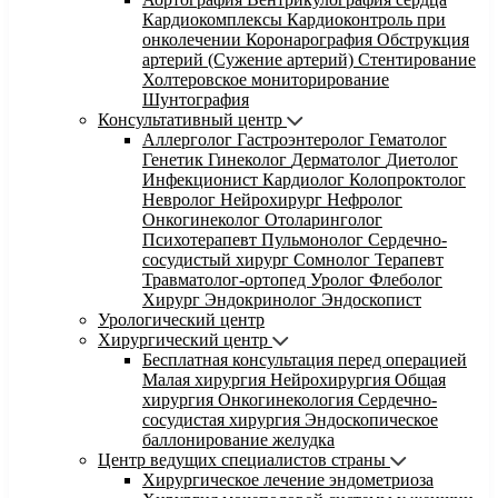
Кардиокомплексы
Кардиоконтроль при
онколечении
Коронарография
Обструкция
артерий (Сужение артерий)
Стентирование
Холтеровское мониторирование
Шунтография
Консультативный центр
Аллерголог
Гастроэнтеролог
Гематолог
Генетик
Гинеколог
Дерматолог
Диетолог
Инфекционист
Кардиолог
Колопроктолог
Невролог
Нейрохирург
Нефролог
Онкогинеколог
Отоларинголог
Психотерапевт
Пульмонолог
Сердечно-
сосудистый хирург
Сомнолог
Терапевт
Травматолог-ортопед
Уролог
Флеболог
Хирург
Эндокринолог
Эндоскопист
Урологический центр
Хирургический центр
Бесплатная консультация перед операцией
Малая хирургия
Нейрохирургия
Общая
хирургия
Онкогинекология
Сердечно-
сосудистая хирургия
Эндоскопическое
баллонирование желудка
Центр ведущих специалистов страны
Хирургическое лечение эндометриоза