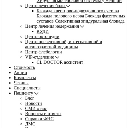
Хирургия мочеполовой системы у женщин
Центр лечения боли
Блокада крестцово-подвздошного сустава
Блокада полового нерва
Блокада фасеточных
суставов
Селективная эпидуральная блокада
Центр лечения недержания
КУДИ
Центр ортопедии
Центр превентивной, интегративной и
антивозрастной медицины
Центр флебологии
VIP-отделение
CL DOCTOR ассистент
Стоимость
Акции
Комплексы
Чекапы
Специалисты
Пациенту
Блог
Новости
СМИ о нас
Вопросы и ответы
Справки ФНС
ДМС