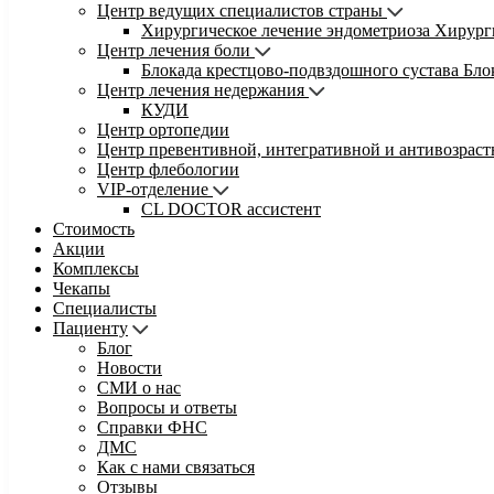
Центр ведущих специалистов страны
Хирургическое лечение эндометриоза
Хирург
Центр лечения боли
Блокада крестцово-подвздошного сустава
Бло
Центр лечения недержания
КУДИ
Центр ортопедии
Центр превентивной, интегративной и антивозрас
Центр флебологии
VIP-отделение
CL DOCTOR ассистент
Стоимость
Акции
Комплексы
Чекапы
Специалисты
Пациенту
Блог
Новости
СМИ о нас
Вопросы и ответы
Справки ФНС
ДМС
Как с нами связаться
Отзывы