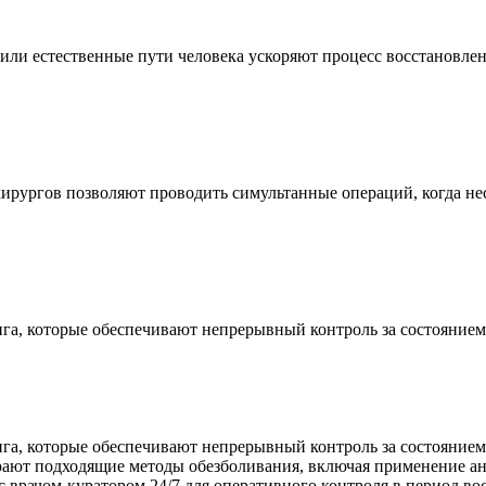
ли естественные пути человека ускоряют процесс восстановлен
ургов позволяют проводить симультанные операций, когда нес
, которые обеспечивают непрерывный контроль за состоянием 
 которые обеспечивают непрерывный контроль за состоянием п
рают подходящие методы обезболивания, включая применение ан
 с врачом-куратором 24/7 для оперативного контроля в период в