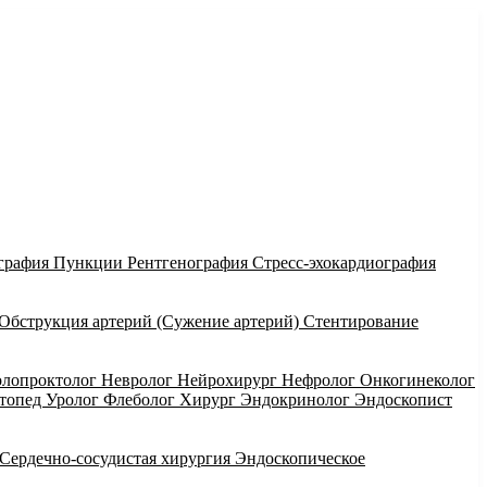
графия
Пункции
Рентгенография
Стресс-эхокардиография
Обструкция артерий (Сужение артерий)
Стентирование
олопроктолог
Невролог
Нейрохирург
Нефролог
Онкогинеколог
ртопед
Уролог
Флеболог
Хирург
Эндокринолог
Эндоскопист
Сердечно-сосудистая хирургия
Эндоскопическое