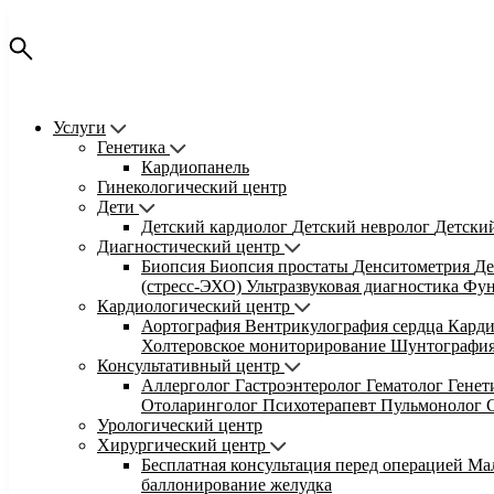
Услуги
Генетика
Кардиопанель
Гинекологический центр
Дети
Детский кардиолог
Детский невролог
Детски
Диагностический центр
Биопсия
Биопсия простаты
Денситометрия
Де
(стресс-ЭХО)
Ультразвуковая диагностика
Фун
Кардиологический центр
Аортография
Вентрикулография сердца
Кард
Холтеровское мониторирование
Шунтографи
Консультативный центр
Аллерголог
Гастроэнтеролог
Гематолог
Гене
Отоларинголог
Психотерапевт
Пульмонолог
Урологический центр
Хирургический центр
Бесплатная консультация перед операцией
Ма
баллонирование желудка