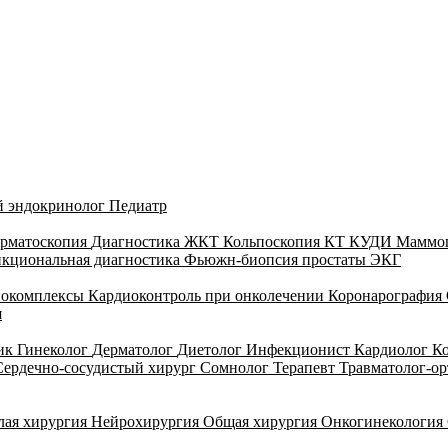
й эндокринолог
Педиатр
рматоскопия
Диагностика ЖКТ
Кольпоскопия
КТ
КУДИ
Маммо
кциональная диагностика
Фьюжн-биопсия простаты
ЭКГ
иокомплексы
Кардиоконтроль при онколечении
Коронарография
я
тик
Гинеколог
Дерматолог
Диетолог
Инфекционист
Кардиолог
К
Сердечно-сосудистый хирург
Сомнолог
Терапевт
Травматолог-о
лая хирургия
Нейрохирургия
Общая хирургия
Онкогинекология