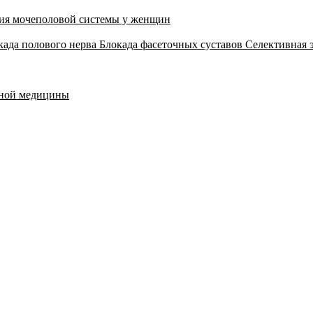
ия мочеполовой системы у женщин
када полового нерва
Блокада фасеточных суставов
Селективная 
тной медицины