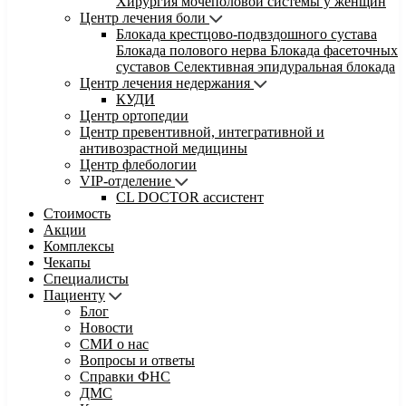
Хирургия мочеполовой системы у женщин
Центр лечения боли
Блокада крестцово-подвздошного сустава
Блокада полового нерва
Блокада фасеточных
суставов
Селективная эпидуральная блокада
Центр лечения недержания
КУДИ
Центр ортопедии
Центр превентивной, интегративной и
антивозрастной медицины
Центр флебологии
VIP-отделение
CL DOCTOR ассистент
Стоимость
Акции
Комплексы
Чекапы
Специалисты
Пациенту
Блог
Новости
СМИ о нас
Вопросы и ответы
Справки ФНС
ДМС