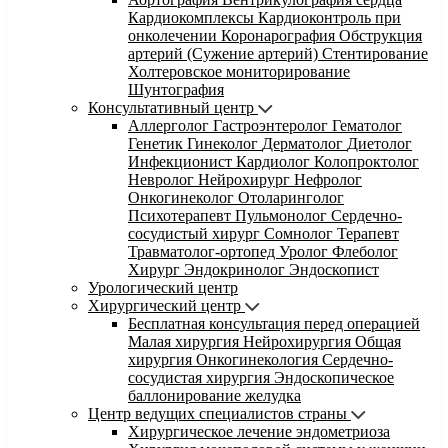
Кардиокомплексы
Кардиоконтроль при
онколечении
Коронарография
Обструкция
артерий (Сужение артерий)
Стентирование
Холтеровское мониторирование
Шунтография
Консультативный центр
Аллерголог
Гастроэнтеролог
Гематолог
Генетик
Гинеколог
Дерматолог
Диетолог
Инфекционист
Кардиолог
Колопроктолог
Невролог
Нейрохирург
Нефролог
Онкогинеколог
Отоларинголог
Психотерапевт
Пульмонолог
Сердечно-
сосудистый хирург
Сомнолог
Терапевт
Травматолог-ортопед
Уролог
Флеболог
Хирург
Эндокринолог
Эндоскопист
Урологический центр
Хирургический центр
Бесплатная консультация перед операцией
Малая хирургия
Нейрохирургия
Общая
хирургия
Онкогинекология
Сердечно-
сосудистая хирургия
Эндоскопическое
баллонирование желудка
Центр ведущих специалистов страны
Хирургическое лечение эндометриоза