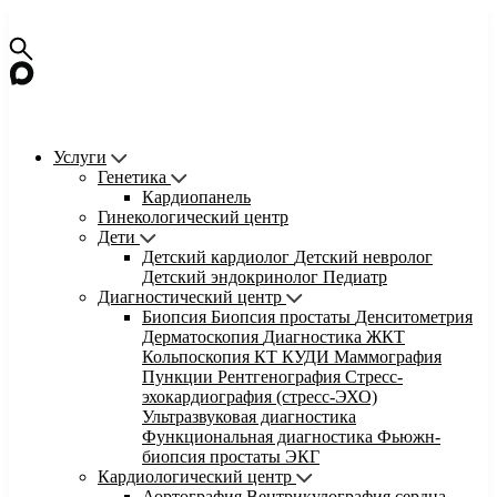
Услуги
Генетика
Кардиопанель
Гинекологический центр
Дети
Детский кардиолог
Детский невролог
Детский эндокринолог
Педиатр
Диагностический центр
Биопсия
Биопсия простаты
Денситометрия
Дерматоскопия
Диагностика ЖКТ
Кольпоскопия
КТ
КУДИ
Маммография
Пункции
Рентгенография
Стресс-
эхокардиография (стресс-ЭХО)
Ультразвуковая диагностика
Функциональная диагностика
Фьюжн-
биопсия простаты
ЭКГ
Кардиологический центр
Аортография
Вентрикулография сердца