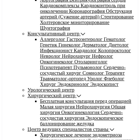
Кардиокомплексы
Кардиоконтроль при
онколечении
Коронарография
Обструкция
артерий (Сужение артерий)
Стентирование
Холтеровское мониторирование
Шунтография
Консультативный центр
Аллерголог
Гастроэнтеролог
Гематолог
Генетик
Гинеколог
Дерматолог
Диетолог
Инфекционист
Кардиолог
Колопроктолог
Невролог
Нейрохирург
Нефролог
Онкогинеколог
Отоларинголог
Психотерапевт
Пульмонолог
Сердечно-
сосудистый хирург
Сомнолог
Терапевт
Травматолог-ортопед
Уролог
Флеболог
Хирург
Эндокринолог
Эндоскопист
Урологический центр
Хирургический центр
Бесплатная консультация перед операцией
Малая хирургия
Нейрохирургия
Общая
хирургия
Онкогинекология
Сердечно-
сосудистая хирургия
Эндоскопическое
баллонирование желудка
Центр ведущих специалистов страны
Хирургическое лечение эндометриоза