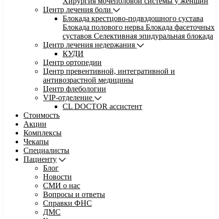
Хирургия мочеполовой системы у женщин
Центр лечения боли
Блокада крестцово-подвздошного сустава
Блокада полового нерва
Блокада фасеточных
суставов
Селективная эпидуральная блокада
Центр лечения недержания
КУДИ
Центр ортопедии
Центр превентивной, интегративной и
антивозрастной медицины
Центр флебологии
VIP-отделение
CL DOCTOR ассистент
Стоимость
Акции
Комплексы
Чекапы
Специалисты
Пациенту
Блог
Новости
СМИ о нас
Вопросы и ответы
Справки ФНС
ДМС