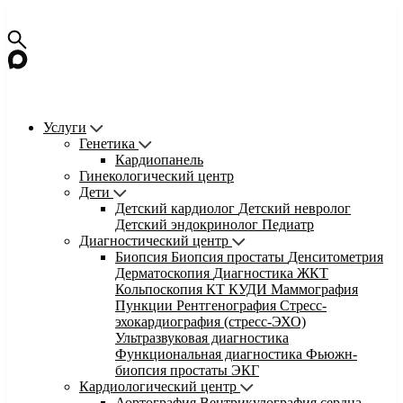
Услуги
Генетика
Кардиопанель
Гинекологический центр
Дети
Детский кардиолог
Детский невролог
Детский эндокринолог
Педиатр
Диагностический центр
Биопсия
Биопсия простаты
Денситометрия
Дерматоскопия
Диагностика ЖКТ
Кольпоскопия
КТ
КУДИ
Маммография
Пункции
Рентгенография
Стресс-
эхокардиография (стресс-ЭХО)
Ультразвуковая диагностика
Функциональная диагностика
Фьюжн-
биопсия простаты
ЭКГ
Кардиологический центр
Аортография
Вентрикулография сердца