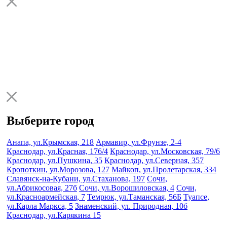
Выберите город
Анапа, ул.Крымская, 218
Армавир, ул.Фрунзе, 2-4
Краснодар, ул.Красная, 176/4
Краснодар, ул.Московская, 79/6
Краснодар, ул.Пушкина, 35
Краснодар, ул.Северная, 357
Кропоткин, ул.Морозова, 127
Майкоп, ул.Пролетарская, 334
Славянск-на-Кубани, ул.Стаханова, 197
Сочи,
ул.Абрикосовая, 27б
Сочи, ул.Ворошиловская, 4
Сочи,
ул.Красноармейская, 7
Темрюк, ул.Таманская, 56Б
Туапсе,
ул.Карла Маркса, 5
Знаменский, ул. Природная, 10б
Краснодар, ул.Карякина 15