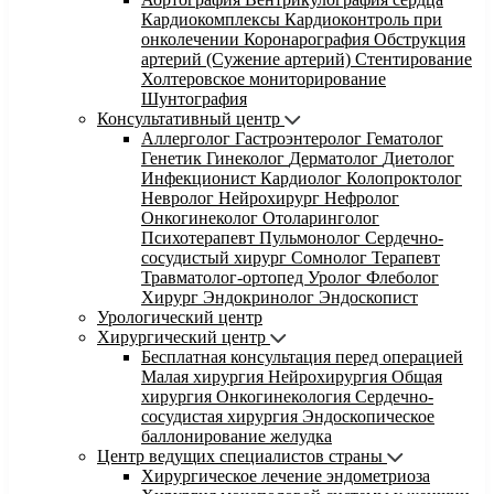
Кардиокомплексы
Кардиоконтроль при
онколечении
Коронарография
Обструкция
артерий (Сужение артерий)
Стентирование
Холтеровское мониторирование
Шунтография
Консультативный центр
Аллерголог
Гастроэнтеролог
Гематолог
Генетик
Гинеколог
Дерматолог
Диетолог
Инфекционист
Кардиолог
Колопроктолог
Невролог
Нейрохирург
Нефролог
Онкогинеколог
Отоларинголог
Психотерапевт
Пульмонолог
Сердечно-
сосудистый хирург
Сомнолог
Терапевт
Травматолог-ортопед
Уролог
Флеболог
Хирург
Эндокринолог
Эндоскопист
Урологический центр
Хирургический центр
Бесплатная консультация перед операцией
Малая хирургия
Нейрохирургия
Общая
хирургия
Онкогинекология
Сердечно-
сосудистая хирургия
Эндоскопическое
баллонирование желудка
Центр ведущих специалистов страны
Хирургическое лечение эндометриоза