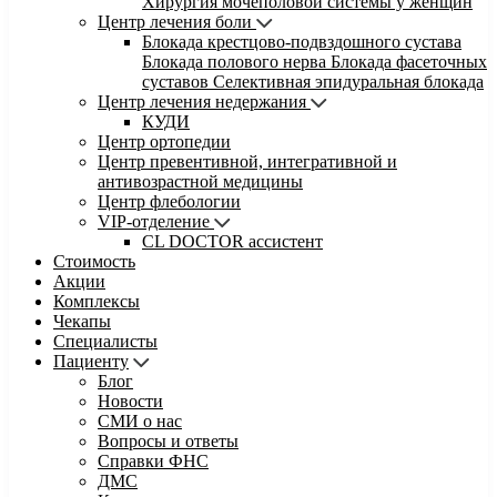
Хирургия мочеполовой системы у женщин
Центр лечения боли
Блокада крестцово-подвздошного сустава
Блокада полового нерва
Блокада фасеточных
суставов
Селективная эпидуральная блокада
Центр лечения недержания
КУДИ
Центр ортопедии
Центр превентивной, интегративной и
антивозрастной медицины
Центр флебологии
VIP-отделение
CL DOCTOR ассистент
Стоимость
Акции
Комплексы
Чекапы
Специалисты
Пациенту
Блог
Новости
СМИ о нас
Вопросы и ответы
Справки ФНС
ДМС