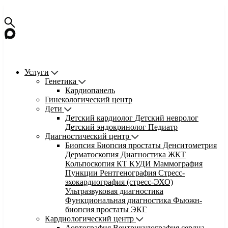
Услуги
Генетика
Кардиопанель
Гинекологический центр
Дети
Детский кардиолог
Детский невролог
Детский эндокринолог
Педиатр
Диагностический центр
Биопсия
Биопсия простаты
Денситометрия
Дерматоскопия
Диагностика ЖКТ
Кольпоскопия
КТ
КУДИ
Маммография
Пункции
Рентгенография
Стресс-
эхокардиография (стресс-ЭХО)
Ультразвуковая диагностика
Функциональная диагностика
Фьюжн-
биопсия простаты
ЭКГ
Кардиологический центр
Аортография
Вентрикулография сердца