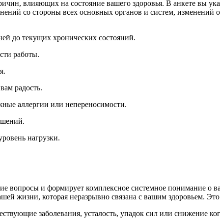
чин, влияющих на состояние вашего здоровья. В анкете вы указ
енений со стороны всех основных органов и систем, изменений 
ней до текущих хронических состояний.
сти работы.
я.
вам радость.
жные аллергии или непереносимости.
ушений.
уровень нагрузки.
щие вопросы и формирует комплексное системное понимание о ва
ашей жизни, которая неразрывно связана с вашим здоровьем. Это
ествующие заболевания, усталость, упадок сил или снижение к