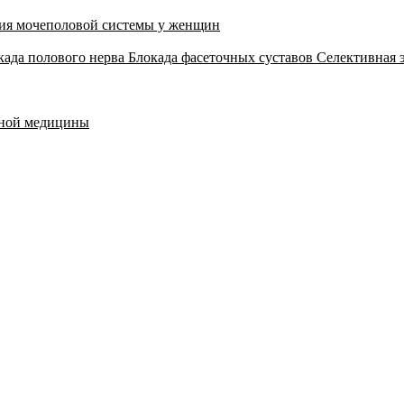
ия мочеполовой системы у женщин
када полового нерва
Блокада фасеточных суставов
Селективная 
тной медицины