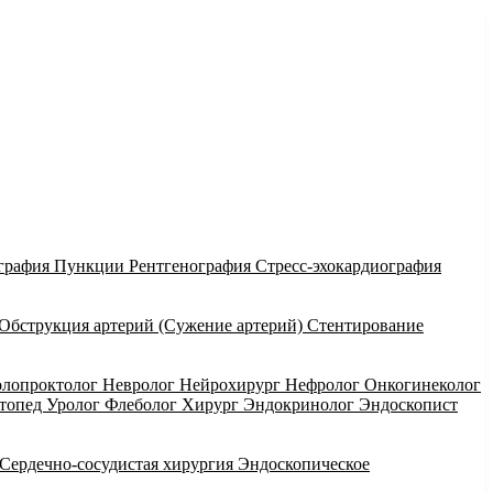
графия
Пункции
Рентгенография
Стресс-эхокардиография
Обструкция артерий (Сужение артерий)
Стентирование
олопроктолог
Невролог
Нейрохирург
Нефролог
Онкогинеколог
ртопед
Уролог
Флеболог
Хирург
Эндокринолог
Эндоскопист
Сердечно-сосудистая хирургия
Эндоскопическое