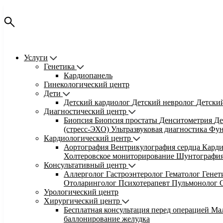
Услуги
Генетика
Кардиопанель
Гинекологический центр
Дети
Детский кардиолог
Детский невролог
Детски
Диагностический центр
Биопсия
Биопсия простаты
Денситометрия
Де
(стресс-ЭХО)
Ультразвуковая диагностика
Фун
Кардиологический центр
Аортография
Вентрикулография сердца
Кард
Холтеровское мониторирование
Шунтографи
Консультативный центр
Аллерголог
Гастроэнтеролог
Гематолог
Гене
Отоларинголог
Психотерапевт
Пульмонолог
Урологический центр
Хирургический центр
Бесплатная консультация перед операцией
Ма
баллонирование желудка