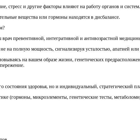
ие, стресс и другие факторы влияют на работу органов и систем
ельные вещества или гормоны находятся в дисбалансе.
ем?
ш врач превентивной, интегративной и антивозрастной медицин
ет не на полную мощность, сигнализируя усталостью, апатией и
новываясь на вашем образе жизни, генетических предрасположен
опережение.
о состояния здоровья, но и индивидуальный, стратегический пл
ике (гормоны, микроэлементы, генетические тесты, метаболомн
тов.