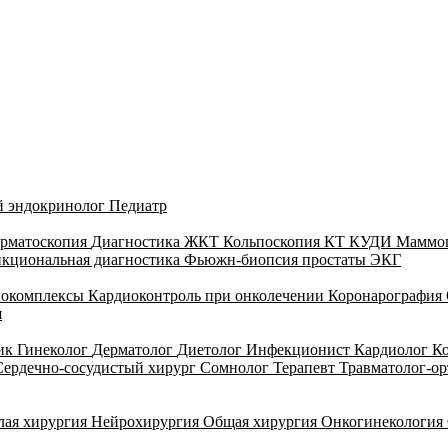
й эндокринолог
Педиатр
рматоскопия
Диагностика ЖКТ
Кольпоскопия
КТ
КУДИ
Маммо
кциональная диагностика
Фьюжн-биопсия простаты
ЭКГ
иокомплексы
Кардиоконтроль при онколечении
Коронарография
я
тик
Гинеколог
Дерматолог
Диетолог
Инфекционист
Кардиолог
К
Сердечно-сосудистый хирург
Сомнолог
Терапевт
Травматолог-о
лая хирургия
Нейрохирургия
Общая хирургия
Онкогинекология