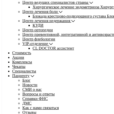
Центр ведущих специалистов страны
Хирургическое лечение эндометриоза
Хирург
Центр лечения боли
Блокада крестцово-подвздошного сустава
Бло
Центр лечения недержания
КУДИ
Центр ортопедии
Центр превентивной, интегративной и антивозрас
Центр флебологии
VIP-отделение
CL DOCTOR ассистент
Стоимость
Акции
Комплексы
Чекапы
Специалисты
Пациенту
Блог
Новости
СМИ о нас
Вопросы и ответы
Справки ФНС
ДМС
Как с нами связаться
Отзывы