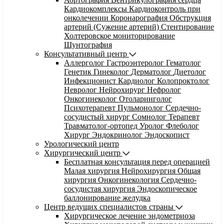
Кардиокомплексы
Кардиоконтроль при
онколечении
Коронарография
Обструкция
артерий (Сужение артерий)
Стентирование
Холтеровское мониторирование
Шунтография
Консультативный центр
Аллерголог
Гастроэнтеролог
Гематолог
Генетик
Гинеколог
Дерматолог
Диетолог
Инфекционист
Кардиолог
Колопроктолог
Невролог
Нейрохирург
Нефролог
Онкогинеколог
Отоларинголог
Психотерапевт
Пульмонолог
Сердечно-
сосудистый хирург
Сомнолог
Терапевт
Травматолог-ортопед
Уролог
Флеболог
Хирург
Эндокринолог
Эндоскопист
Урологический центр
Хирургический центр
Бесплатная консультация перед операцией
Малая хирургия
Нейрохирургия
Общая
хирургия
Онкогинекология
Сердечно-
сосудистая хирургия
Эндоскопическое
баллонирование желудка
Центр ведущих специалистов страны
Хирургическое лечение эндометриоза