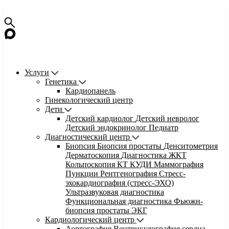
Услуги
Генетика
Кардиопанель
Гинекологический центр
Дети
Детский кардиолог
Детский невролог
Детский эндокринолог
Педиатр
Диагностический центр
Биопсия
Биопсия простаты
Денситометрия
Дерматоскопия
Диагностика ЖКТ
Кольпоскопия
КТ
КУДИ
Маммография
Пункции
Рентгенография
Стресс-
эхокардиография (стресс-ЭХО)
Ультразвуковая диагностика
Функциональная диагностика
Фьюжн-
биопсия простаты
ЭКГ
Кардиологический центр
Аортография
Вентрикулография сердца