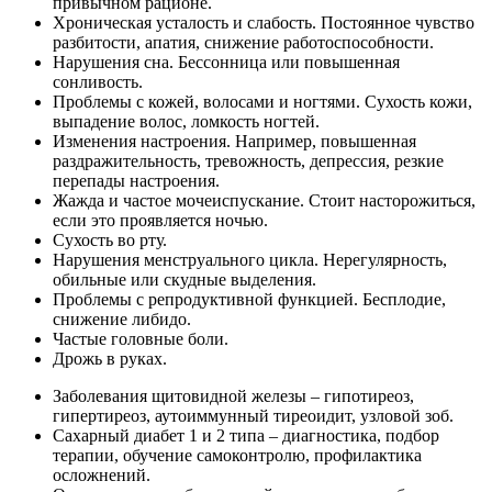
привычном рационе.
Хроническая усталость и слабость. Постоянное чувство
разбитости, апатия, снижение работоспособности.
Нарушения сна. Бессонница или повышенная
сонливость.
Проблемы с кожей, волосами и ногтями. Сухость кожи,
выпадение волос, ломкость ногтей.
Изменения настроения. Например, повышенная
раздражительность, тревожность, депрессия, резкие
перепады настроения.
Жажда и частое мочеиспускание. Стоит насторожиться,
если это проявляется ночью.
Сухость во рту.
Нарушения менструального цикла. Нерегулярность,
обильные или скудные выделения.
Проблемы с репродуктивной функцией. Бесплодие,
снижение либидо.
Частые головные боли.
Дрожь в руках.
Заболевания щитовидной железы – гипотиреоз,
гипертиреоз, аутоиммунный тиреоидит, узловой зоб.
Сахарный диабет 1 и 2 типа – диагностика, подбор
терапии, обучение самоконтролю, профилактика
осложнений.