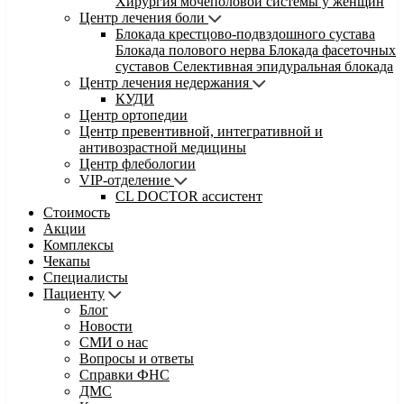
Хирургия мочеполовой системы у женщин
Центр лечения боли
Блокада крестцово-подвздошного сустава
Блокада полового нерва
Блокада фасеточных
суставов
Селективная эпидуральная блокада
Центр лечения недержания
КУДИ
Центр ортопедии
Центр превентивной, интегративной и
антивозрастной медицины
Центр флебологии
VIP-отделение
CL DOCTOR ассистент
Стоимость
Акции
Комплексы
Чекапы
Специалисты
Пациенту
Блог
Новости
СМИ о нас
Вопросы и ответы
Справки ФНС
ДМС