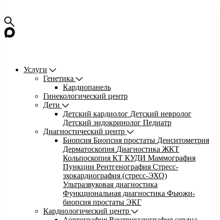
Услуги
Генетика
Кардиопанель
Гинекологический центр
Дети
Детский кардиолог
Детский невролог
Детский эндокринолог
Педиатр
Диагностический центр
Биопсия
Биопсия простаты
Денситометрия
Дерматоскопия
Диагностика ЖКТ
Кольпоскопия
КТ
КУДИ
Маммография
Пункции
Рентгенография
Стресс-
эхокардиография (стресс-ЭХО)
Ультразвуковая диагностика
Функциональная диагностика
Фьюжн-
биопсия простаты
ЭКГ
Кардиологический центр
Аортография
Вентрикулография сердца