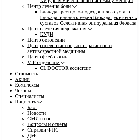
Хирургия мочеполовой системы у женщин
Центр лечения боли
Блокада крестцово-подвздошного сустава
Блокада полового нерва
Блокада фасеточных
суставов
Селективная эпидуральная блокада
Центр лечения недержания
КУДИ
Центр ортопедии
Центр превентивной, интегративной и
антивозрастной медицины
Центр флебологии
VIP-отделение
CL DOCTOR ассистент
Стоимость
Акции
Комплексы
Чекапы
Специалисты
Пациенту
Блог
Новости
СМИ о нас
Вопросы и ответы
Справки ФНС
ДМС