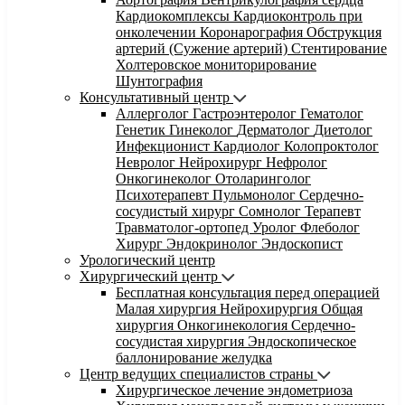
Кардиокомплексы
Кардиоконтроль при
онколечении
Коронарография
Обструкция
артерий (Сужение артерий)
Стентирование
Холтеровское мониторирование
Шунтография
Консультативный центр
Аллерголог
Гастроэнтеролог
Гематолог
Генетик
Гинеколог
Дерматолог
Диетолог
Инфекционист
Кардиолог
Колопроктолог
Невролог
Нейрохирург
Нефролог
Онкогинеколог
Отоларинголог
Психотерапевт
Пульмонолог
Сердечно-
сосудистый хирург
Сомнолог
Терапевт
Травматолог-ортопед
Уролог
Флеболог
Хирург
Эндокринолог
Эндоскопист
Урологический центр
Хирургический центр
Бесплатная консультация перед операцией
Малая хирургия
Нейрохирургия
Общая
хирургия
Онкогинекология
Сердечно-
сосудистая хирургия
Эндоскопическое
баллонирование желудка
Центр ведущих специалистов страны
Хирургическое лечение эндометриоза