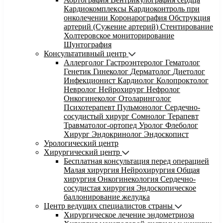
Кардиокомплексы
Кардиоконтроль при
онколечении
Коронарография
Обструкция
артерий (Сужение артерий)
Стентирование
Холтеровское мониторирование
Шунтография
Консультативный центр
Аллерголог
Гастроэнтеролог
Гематолог
Генетик
Гинеколог
Дерматолог
Диетолог
Инфекционист
Кардиолог
Колопроктолог
Невролог
Нейрохирург
Нефролог
Онкогинеколог
Отоларинголог
Психотерапевт
Пульмонолог
Сердечно-
сосудистый хирург
Сомнолог
Терапевт
Травматолог-ортопед
Уролог
Флеболог
Хирург
Эндокринолог
Эндоскопист
Урологический центр
Хирургический центр
Бесплатная консультация перед операцией
Малая хирургия
Нейрохирургия
Общая
хирургия
Онкогинекология
Сердечно-
сосудистая хирургия
Эндоскопическое
баллонирование желудка
Центр ведущих специалистов страны
Хирургическое лечение эндометриоза