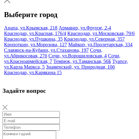
Выберите город
Анапа, ул.Крымская, 218
Армавир, ул.Фрунзе, 2-4
Краснодар, ул.Красная, 176/4
Краснодар, ул.Московская, 79/6
Краснодар, ул.Пушкина, 35
Краснодар, ул.Северная, 357
Кропоткин, ул.Морозова, 127
Майкоп, ул.Пролетарская, 334
Славянск-на-Кубани, ул.Стаханова, 197
Сочи,
ул.Абрикосовая, 27б
Сочи, ул.Ворошиловская, 4
Сочи,
ул.Красноармейская, 7
Темрюк, ул.Таманская, 56Б
Туапсе,
ул.Карла Маркса, 5
Знаменский, ул. Природная, 10б
Краснодар, ул.Карякина 15
Задайте вопрос