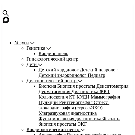
Услуги
Генетика
Кардиопанель
Гинекологический центр
Дети
Детский кардиолог
Детский невролог
Детский эндокринолог
Педиатр
Диагностический центр
Биопсия
Биопсия простаты
Денситометрия
Дерматоскопия
Диагностика ЖКТ
Кольпоскопия
КТ
КУДИ
Маммография
Пункции
Рентгенография
Стресс-
эхокардиография (стресс-ЭХО)
Ультразвуковая диагностика
Функциональная диагностика
Фьюжн-
биопсия простаты
ЭКГ
Кардиологический центр
Аортография
Вентрикулография сердца