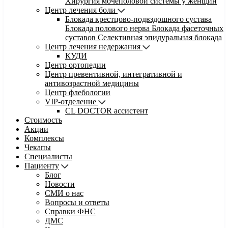
Хирургия мочеполовой системы у женщин
Центр лечения боли
Блокада крестцово-подвздошного сустава
Блокада полового нерва
Блокада фасеточных
суставов
Селективная эпидуральная блокада
Центр лечения недержания
КУДИ
Центр ортопедии
Центр превентивной, интегративной и
антивозрастной медицины
Центр флебологии
VIP-отделение
CL DOCTOR ассистент
Стоимость
Акции
Комплексы
Чекапы
Специалисты
Пациенту
Блог
Новости
СМИ о нас
Вопросы и ответы
Справки ФНС
ДМС