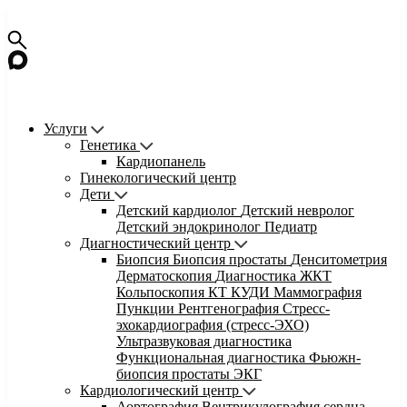
Услуги
Генетика
Кардиопанель
Гинекологический центр
Дети
Детский кардиолог
Детский невролог
Детский эндокринолог
Педиатр
Диагностический центр
Биопсия
Биопсия простаты
Денситометрия
Дерматоскопия
Диагностика ЖКТ
Кольпоскопия
КТ
КУДИ
Маммография
Пункции
Рентгенография
Стресс-
эхокардиография (стресс-ЭХО)
Ультразвуковая диагностика
Функциональная диагностика
Фьюжн-
биопсия простаты
ЭКГ
Кардиологический центр
Аортография
Вентрикулография сердца