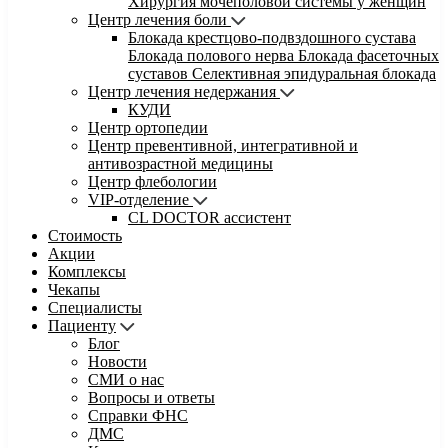
Хирургия мочеполовой системы у женщин
Центр лечения боли
Блокада крестцово-подвздошного сустава
Блокада полового нерва
Блокада фасеточных
суставов
Селективная эпидуральная блокада
Центр лечения недержания
КУДИ
Центр ортопедии
Центр превентивной, интегративной и
антивозрастной медицины
Центр флебологии
VIP-отделение
CL DOCTOR ассистент
Стоимость
Акции
Комплексы
Чекапы
Специалисты
Пациенту
Блог
Новости
СМИ о нас
Вопросы и ответы
Справки ФНС
ДМС