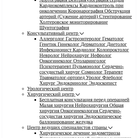
Кардиокомплексы
Кардиоконтроль при
онколечении
Коронарография
Обструкция
артерий (Сужение артерий)
Стентирование
Холтеровское мониторирование
Шунтография
Консультативный центр
Аллерголог
Гастроэнтеролог
Гематолог
Генетик
Гинеколог
Дерматолог
Диетолог
Инфекционист
Кардиолог
Колопроктолог
Невролог
Нейрохирург
Нефролог
Онкогинеколог
Отоларинголог
Психотерапевт
Пульмонолог
Сердечно-
сосудистый хирург
Сомнолог
Терапевт
Травматолог-ортопед
Уролог
Флеболог
Хирург
Эндокринолог
Эндоскопист
Урологический центр
Хирургический центр
Бесплатная консультация перед операцией
Малая хирургия
Нейрохирургия
Общая
хирургия
Онкогинекология
Сердечно-
сосудистая хирургия
Эндоскопическое
баллонирование желудка
Центр ведущих специалистов страны
Хирургическое лечение эндометриоза