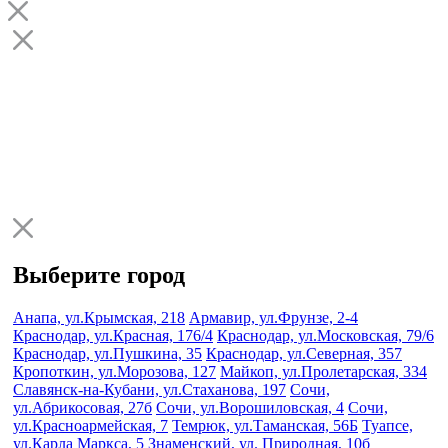
Выберите город
Анапа, ул.Крымская, 218
Армавир, ул.Фрунзе, 2-4
Краснодар, ул.Красная, 176/4
Краснодар, ул.Московская, 79/6
Краснодар, ул.Пушкина, 35
Краснодар, ул.Северная, 357
Кропоткин, ул.Морозова, 127
Майкоп, ул.Пролетарская, 334
Славянск-на-Кубани, ул.Стаханова, 197
Сочи,
ул.Абрикосовая, 27б
Сочи, ул.Ворошиловская, 4
Сочи,
ул.Красноармейская, 7
Темрюк, ул.Таманская, 56Б
Туапсе,
ул.Карла Маркса, 5
Знаменский, ул. Природная, 10б