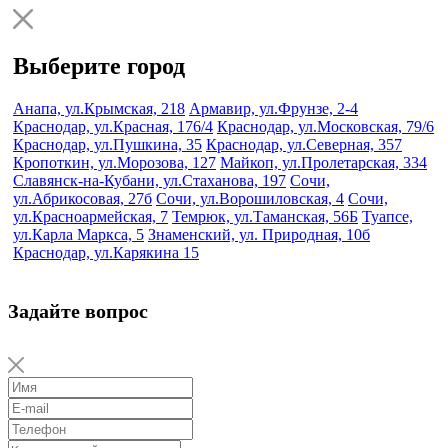
Выберите город
Анапа, ул.Крымская, 218
Армавир, ул.Фрунзе, 2-4
Краснодар, ул.Красная, 176/4
Краснодар, ул.Московская, 79/6
Краснодар, ул.Пушкина, 35
Краснодар, ул.Северная, 357
Кропоткин, ул.Морозова, 127
Майкоп, ул.Пролетарская, 334
Славянск-на-Кубани, ул.Стаханова, 197
Сочи,
ул.Абрикосовая, 27б
Сочи, ул.Ворошиловская, 4
Сочи,
ул.Красноармейская, 7
Темрюк, ул.Таманская, 56Б
Туапсе,
ул.Карла Маркса, 5
Знаменский, ул. Природная, 10б
Краснодар, ул.Карякина 15
Задайте вопрос