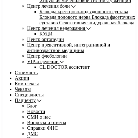
Хирургия мочеполовой системы у женщин
Центр лечения боли
Блокада крестцово-подвздошного сустава
Блокада полового нерва
Блокада фасеточных
суставов
Селективная эпидуральная блокада
Центр лечения недержания
КУДИ
Центр ортопедии
Центр превентивной, интегративной и
антивозрастной медицины
Центр флебологии
VIP-отделение
CL DOCTOR ассистент
Стоимость
Акции
Комплексы
Чекапы
Специалисты
Пациенту
Блог
Новости
СМИ о нас
Вопросы и ответы
Справки ФНС
ДМС