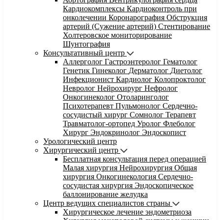
Кардиокомплексы
Кардиоконтроль при
онколечении
Коронарография
Обструкция
артерий (Сужение артерий)
Стентирование
Холтеровское мониторирование
Шунтография
Консультативный центр
Аллерголог
Гастроэнтеролог
Гематолог
Генетик
Гинеколог
Дерматолог
Диетолог
Инфекционист
Кардиолог
Колопроктолог
Невролог
Нейрохирург
Нефролог
Онкогинеколог
Отоларинголог
Психотерапевт
Пульмонолог
Сердечно-
сосудистый хирург
Сомнолог
Терапевт
Травматолог-ортопед
Уролог
Флеболог
Хирург
Эндокринолог
Эндоскопист
Урологический центр
Хирургический центр
Бесплатная консультация перед операцией
Малая хирургия
Нейрохирургия
Общая
хирургия
Онкогинекология
Сердечно-
сосудистая хирургия
Эндоскопическое
баллонирование желудка
Центр ведущих специалистов страны
Хирургическое лечение эндометриоза