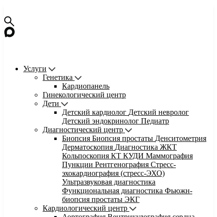
Услуги
Генетика
Кардиопанель
Гинекологический центр
Дети
Детский кардиолог
Детский невролог
Детский эндокринолог
Педиатр
Диагностический центр
Биопсия
Биопсия простаты
Денситометрия
Дерматоскопия
Диагностика ЖКТ
Кольпоскопия
КТ
КУДИ
Маммография
Пункции
Рентгенография
Стресс-
эхокардиография (стресс-ЭХО)
Ультразвуковая диагностика
Функциональная диагностика
Фьюжн-
биопсия простаты
ЭКГ
Кардиологический центр
Аортография
Вентрикулография сердца