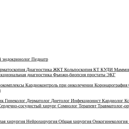
й эндокринолог
Педиатр
рматоскопия
Диагностика ЖКТ
Кольпоскопия
КТ
КУДИ
Маммо
кциональная диагностика
Фьюжн-биопсия простаты
ЭКГ
иокомплексы
Кардиоконтроль при онколечении
Коронарография
я
тик
Гинеколог
Дерматолог
Диетолог
Инфекционист
Кардиолог
К
Сердечно-сосудистый хирург
Сомнолог
Терапевт
Травматолог-о
лая хирургия
Нейрохирургия
Общая хирургия
Онкогинекология