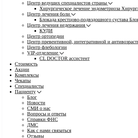
Центр ведущих специалистов страны
Хирургическое лечение эндометриоза
Хирург
Центр лечения боли
Блокада крестцово-подвздошного сустава
Бло
Центр лечения недержания
КУДИ
Центр ортопедии
Центр превентивной, интегративной и антивозрас
Центр флебологии
VIP-отделение
CL DOCTOR ассистент
Стоимость
Акции
Комплексы
Чекапы
Специалисты
Пациенту
Блог
Новости
СМИ о нас
Вопросы и ответы
Справки ФНС
ДМС
Как с нами связаться
Отзывы