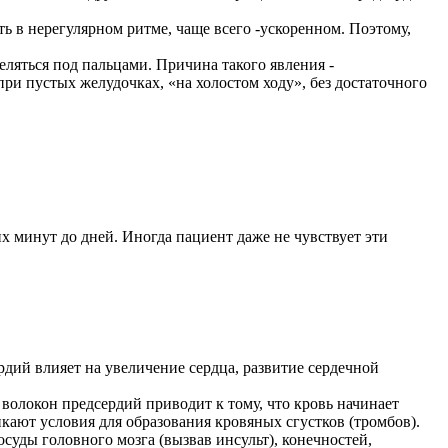
ь в нерегулярном ритме, чаще всего -ускоренном. Поэтому,
еляться под пальцами. Причина такого явления -
при пустых желудочках, «на холостом ходу», без достаточного
 минут до дней. Иногда пациент даже не чувствует эти
ий влияет на увеличение сердца, развитие сердечной
олокон предсердий приводит к тому, что кровь начинает
икают условия для образования кровяных сгустков (тромбов).
суды головного мозга (вызвав инсульт), конечностей,