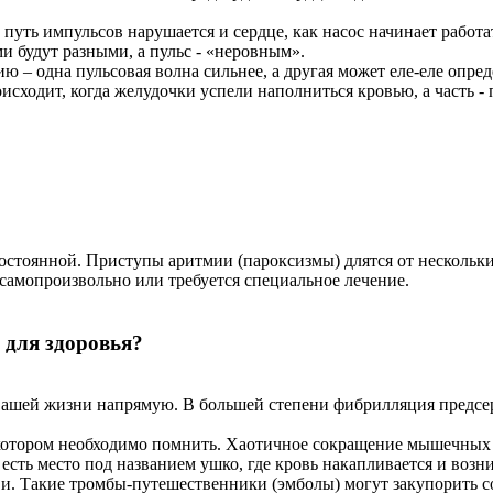
уть импульсов нарушается и сердце, как насос начинает работат
и будут разными, а пульс - «неровным».
 – одна пульсовая волна сильнее, а другая может еле-еле опред
исходит, когда желудочки успели наполниться кровью, а часть - 
тоянной. Приступы аритмии (пароксизмы) длятся от нескольких
самопроизвольно или требуется специальное лечение.
 для здоровья?
вашей жизни напрямую. В большей степени фибрилляция предсерд
котором необходимо помнить. Хаотичное сокращение мышечных в
есть место под названием ушко, где кровь накапливается и возн
и. Такие тромбы-путешественники (эмболы) могут закупорить со