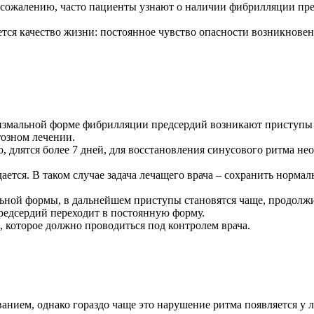
сожалению, часто пациенты узнают о наличии фибрилляции пред
тся качество жизни: постоянное чувство опасности возникновен
измальной форме фибрилляции предсердий возникают приступы ра
озном лечении.
, длятся более 7 дней, для восстановления синусового ритма н
тся. В таком случае задача лечащего врача – сохранить нормал
льной формы, в дальнейшем приступы становятся чаще, продолж
предсердий переходит в постоянную форму.
 которое должно проводиться под контролем врача.
нием, однако гораздо чаще это нарушение ритма появляется у 