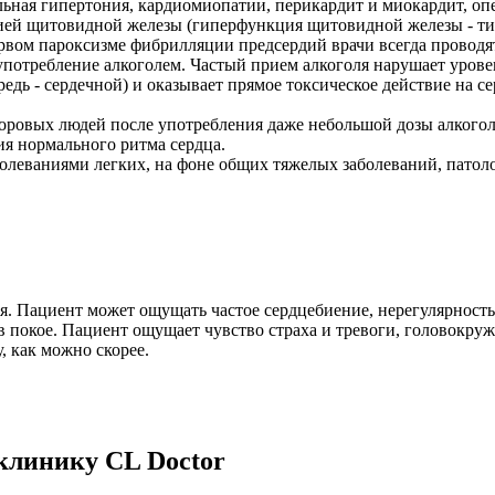
льная гипертония, кардиомиопатии, перикардит и миокардит, оп
ей щитовидной железы (гиперфункция щитовидной железы - тир
рвом пароксизме фибрилляции предсердий врачи всегда проводя
потребление алкоголем. Частый прием алкоголя нарушает уровень
едь - сердечной) и оказывает прямое токсическое действие на 
доровых людей после употребления даже небольшой дозы алкого
ия нормального ритма сердца.
олеваниями легких, на фоне общих тяжелых заболеваний, патол
. Пациент может ощущать частое сердцебиение, нерегулярность
в покое. Пациент ощущает чувство страха и тревоги, головокруж
, как можно скорее.
 клинику CL Doctor