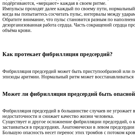
подёргиваются, «мерцают» каждая в своем ритме.
Импульсы проходят далее каждый по своему пути, нормальный п
когда вы попытаетесь сосчитать пульс, интервалы между ударам
Обратите внимание, что пульс становится разным по наполнению
дезорганизованная работа сердца. Часть сокращений сердца про
объёма крови.
Как протекает фибрилляция предсердий?
Фибрилляция предсердий может быть приступообразной или пос
эпизоды аритмии. Нормальный ритм может восстанавливаться 
Может ли фибрилляция предсердий быть опасной
Фибрилляция предсердий в большинстве случаев не угрожает 
недостаточности и снижает качество жизни человека.
Существует и другое осложнение фибрилляции предсердий, о 
застаиваться в предсердиях. Анатомически в левом предсердии 
Большую опасность несет перенос этих тромбов с потоком кров