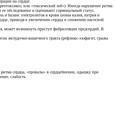
ерации на сердце.
еотоксикоз, или «токсический зоб»). Иногда нарушение ритма
т ее обследование и оценивают гормональный статус.
 и баланс электролитов в крови (ионы калия, натрия и
сердце, приводя к увеличению сердца и снижению насосной
ля, может возникнуть приступ фибрилляции предсердий. В
огии желудочно-кишечного тракта (рефлюкс-эзофагит, грыжа
 ритма сердца, «провалы» в сердцебиении, одышку при
ение, слабость.