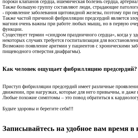
пороки клапанов сердца, ишемическая болезнь сердца, артериа
Также большую группу составляют люди, страдающие патологи
- проявление заболевания щитовидной железы, поэтому при пе
Также частой причиной фибрилляции предсердий является злоу
магния очень важны при работе любых мышц, но в первую очер
функции.
Существует термин «синдром праздничного сердца», когда у з
некоторых случаях требуется госпитализация для восстановлен
Возможно появление аритмии у пациентов с хроническими заб
пищеводного отверстия диафрагмы).
Как человек ощущает фибрилляцию предсердий?
Приступ фибрилляции предсердий имеет различные проявления
движении, при нагрузках, которые для него привычны, и даже 
Любые похожие симптомы – это повод обратиться к кардиологу
Будьте здоровы и берегите себя!!!
Записывайтесь на удобное вам время в