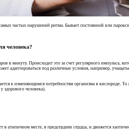
самых частых нарушений ритма. Бывает постоянной или парокси
ля человека?
даров в минуту. Происходит это за счет регулярного импульса, к
ет адаптироваться под различные условия, например, учащаться
вается к изменяющимся потребностям организма в кислороде. То 
 у здорового человека).
 в атипичном месте, в предсердиях сердца, и движется хаотич