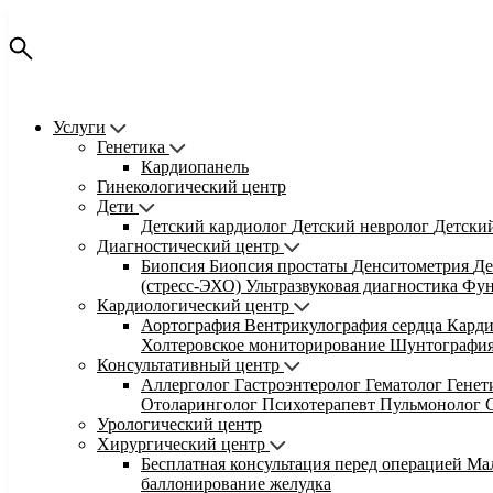
Услуги
Генетика
Кардиопанель
Гинекологический центр
Дети
Детский кардиолог
Детский невролог
Детски
Диагностический центр
Биопсия
Биопсия простаты
Денситометрия
Де
(стресс-ЭХО)
Ультразвуковая диагностика
Фун
Кардиологический центр
Аортография
Вентрикулография сердца
Кард
Холтеровское мониторирование
Шунтографи
Консультативный центр
Аллерголог
Гастроэнтеролог
Гематолог
Гене
Отоларинголог
Психотерапевт
Пульмонолог
Урологический центр
Хирургический центр
Бесплатная консультация перед операцией
Ма
баллонирование желудка