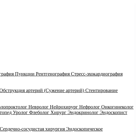
графия
Пункции
Рентгенография
Стресс-эхокардиография
Обструкция артерий (Сужение артерий)
Стентирование
олопроктолог
Невролог
Нейрохирург
Нефролог
Онкогинеколог
ртопед
Уролог
Флеболог
Хирург
Эндокринолог
Эндоскопист
Сердечно-сосудистая хирургия
Эндоскопическое