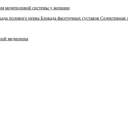
ия мочеполовой системы у женщин
када полового нерва
Блокада фасеточных суставов
Селективная 
тной медицины