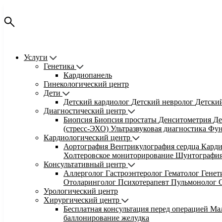
Услуги
Генетика
Кардиопанель
Гинекологический центр
Дети
Детский кардиолог
Детский невролог
Детски
Диагностический центр
Биопсия
Биопсия простаты
Денситометрия
Де
(стресс-ЭХО)
Ультразвуковая диагностика
Фун
Кардиологический центр
Аортография
Вентрикулография сердца
Кард
Холтеровское мониторирование
Шунтографи
Консультативный центр
Аллерголог
Гастроэнтеролог
Гематолог
Гене
Отоларинголог
Психотерапевт
Пульмонолог
Урологический центр
Хирургический центр
Бесплатная консультация перед операцией
Ма
баллонирование желудка