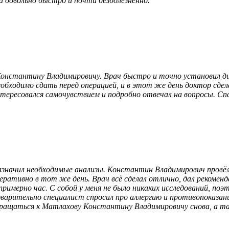
 довольно быстро и почти безболезненно. "
онстантину Владимировичу. Врач быстро и точно установил диаг
обходимо сдать перед операцией, и в этот же день доктор сдел
тересовался самочувствием и подробно отвечал на вопросы. Сп
азначил необходимые анализы​. Константин Владимирович провёл
еративно в тот же день. Врач всё сделал отлично, дал рекомен
римерно час. С собой у меня не было никаких исследований, поэт
варительно специалист спросил про аллергию​ и противопоказан
бращаться к Матлахову Константину Владимировичу снова, а так