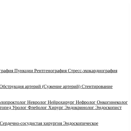
графия
Пункции
Рентгенография
Стресс-эхокардиография
Обструкция артерий (Сужение артерий)
Стентирование
олопроктолог
Невролог
Нейрохирург
Нефролог
Онкогинеколог
ртопед
Уролог
Флеболог
Хирург
Эндокринолог
Эндоскопист
Сердечно-сосудистая хирургия
Эндоскопическое