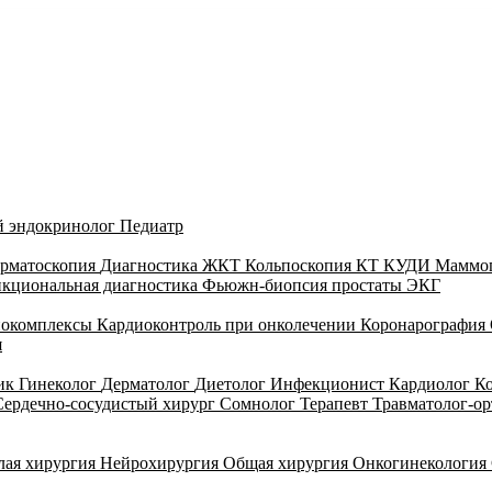
й эндокринолог
Педиатр
рматоскопия
Диагностика ЖКТ
Кольпоскопия
КТ
КУДИ
Маммо
кциональная диагностика
Фьюжн-биопсия простаты
ЭКГ
иокомплексы
Кардиоконтроль при онколечении
Коронарография
я
тик
Гинеколог
Дерматолог
Диетолог
Инфекционист
Кардиолог
К
Сердечно-сосудистый хирург
Сомнолог
Терапевт
Травматолог-о
лая хирургия
Нейрохирургия
Общая хирургия
Онкогинекология