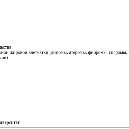
льства
жной жировой клетчатки (липомы, атеромы, фибромы, гигромы,
сов)
иверситет