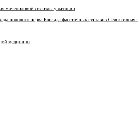
ия мочеполовой системы у женщин
када полового нерва
Блокада фасеточных суставов
Селективная 
тной медицины