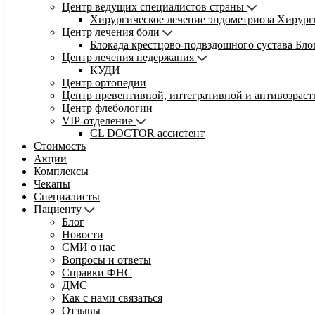
Центр ведущих специалистов страны
Хирургическое лечение эндометриоза
Хирург
Центр лечения боли
Блокада крестцово-подвздошного сустава
Бло
Центр лечения недержания
КУДИ
Центр ортопедии
Центр превентивной, интегративной и антивозрас
Центр флебологии
VIP-отделение
CL DOCTOR ассистент
Стоимость
Акции
Комплексы
Чекапы
Специалисты
Пациенту
Блог
Новости
СМИ о нас
Вопросы и ответы
Справки ФНС
ДМС
Как с нами связаться
Отзывы