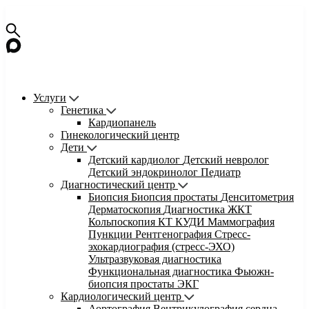
Услуги
Генетика
Кардиопанель
Гинекологический центр
Дети
Детский кардиолог
Детский невролог
Детский эндокринолог
Педиатр
Диагностический центр
Биопсия
Биопсия простаты
Денситометрия
Дерматоскопия
Диагностика ЖКТ
Кольпоскопия
КТ
КУДИ
Маммография
Пункции
Рентгенография
Стресс-
эхокардиография (стресс-ЭХО)
Ультразвуковая диагностика
Функциональная диагностика
Фьюжн-
биопсия простаты
ЭКГ
Кардиологический центр
Аортография
Вентрикулография сердца