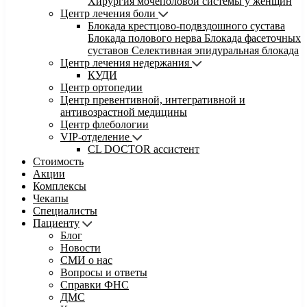
Хирургия мочеполовой системы у женщин
Центр лечения боли
Блокада крестцово-подвздошного сустава
Блокада полового нерва
Блокада фасеточных
суставов
Селективная эпидуральная блокада
Центр лечения недержания
КУДИ
Центр ортопедии
Центр превентивной, интегративной и
антивозрастной медицины
Центр флебологии
VIP-отделение
CL DOCTOR ассистент
Стоимость
Акции
Комплексы
Чекапы
Специалисты
Пациенту
Блог
Новости
СМИ о нас
Вопросы и ответы
Справки ФНС
ДМС