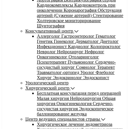
Кардиокомплексы
Кардиоконтроль при
онколечении
Коронарография
Обструкция
артерий (Сужение артерий)
Стентирование
Холтеровское мониторирование
Шунтография
Консультативный центр
Аллерголог
Гастроэнтеролог
Гематолог
Генетик
Гинеколог
Дерматолог
Диетолог
Инфекционист
Кардиолог
Колопроктолог
Невролог
Нейрохирург
Нефролог
Онкогинеколог
Отоларинголог
Психотерапевт
Пульмонолог
Сердечно-
сосудистый хирург
Сомнолог
Терапевт
Травматолог-ортопед
Уролог
Флеболог
Хирург
Эндокринолог
Эндоскопист
Урологический центр
Хирургический центр
Бесплатная консультация перед операцией
Малая хирургия
Нейрохирургия
Общая
хирургия
Онкогинекология
Сердечно-
сосудистая хирургия
Эндоскопическое
баллонирование желудка
Центр ведущих специалистов страны
Хирургическое лечение эндометриоза