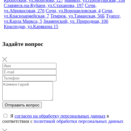
Кропоткин, ул.Морозова, 127
Майкоп, ул.Пролетарская, 334
Славянск-на-Кубани, ул.Стаханова, 197
Сочи,
ул.Абрикосовая, 27б
Сочи, ул.Ворошиловская, 4
Сочи,
ул.Красноармейская, 7
Темрюк, ул.Таманская, 56Б
Туапсе,
ул.Карла Маркса, 5
Знаменский, ул. Природная, 10б
Краснодар, ул.Карякина 15
Задайте вопрос
Отправить вопрос
Я
согласен на обработку персональных данных
в
соответствии с
политикой обработки персональных данных