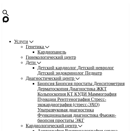
Услуги
Генетика
Кардиопанель
Гинекологический центр
Дети
Детский кардиолог
Детский невролог
Детский эндокринолог
Педиатр
Диагностический центр
Биопсия
Биопсия простаты
Денситометрия
Дерматоскопия
Диагностика ЖКТ
Кольпоскопия
КТ
КУДИ
Маммография
Пункции
Рентгенография
Стресс-
эхокардиография (стресс-ЭХО)
Ультразвуковая диагностика
Функциональная диагностика
Фьюжн-
биопсия простаты
ЭКГ
Кардиологический центр
Аортография
Вентрикулография сердца