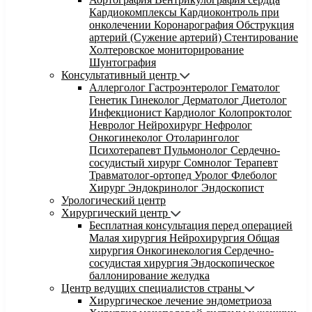
Кардиокомплексы
Кардиоконтроль при
онколечении
Коронарография
Обструкция
артерий (Сужение артерий)
Стентирование
Холтеровское мониторирование
Шунтография
Консультативный центр
Аллерголог
Гастроэнтеролог
Гематолог
Генетик
Гинеколог
Дерматолог
Диетолог
Инфекционист
Кардиолог
Колопроктолог
Невролог
Нейрохирург
Нефролог
Онкогинеколог
Отоларинголог
Психотерапевт
Пульмонолог
Сердечно-
сосудистый хирург
Сомнолог
Терапевт
Травматолог-ортопед
Уролог
Флеболог
Хирург
Эндокринолог
Эндоскопист
Урологический центр
Хирургический центр
Бесплатная консультация перед операцией
Малая хирургия
Нейрохирургия
Общая
хирургия
Онкогинекология
Сердечно-
сосудистая хирургия
Эндоскопическое
баллонирование желудка
Центр ведущих специалистов страны
Хирургическое лечение эндометриоза