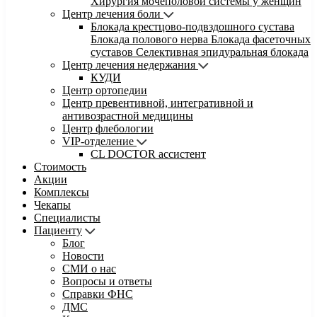
Хирургия мочеполовой системы у женщин
Центр лечения боли
Блокада крестцово-подвздошного сустава
Блокада полового нерва
Блокада фасеточных
суставов
Селективная эпидуральная блокада
Центр лечения недержания
КУДИ
Центр ортопедии
Центр превентивной, интегративной и
антивозрастной медицины
Центр флебологии
VIP-отделение
CL DOCTOR ассистент
Стоимость
Акции
Комплексы
Чекапы
Специалисты
Пациенту
Блог
Новости
СМИ о нас
Вопросы и ответы
Справки ФНС
ДМС