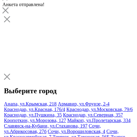
Анкета отправлена!
Выберите город
Анапа, ул.Крымская, 218
Армавир, ул.Фрунзе, 2-4
Краснодар, ул.Красная, 176/4
Краснодар, ул.Московская, 79/6
Краснодар, ул.Пушкина, 35
Краснодар, ул.Северная, 357
Кропоткин, ул.Морозова, 127
Майкоп, ул.Пролетарская, 334
Славянск-на-Кубани, ул.Стаханова, 197
Сочи,
ул.Абрикосовая, 27б
Сочи, ул.Ворошиловская, 4
Сочи,
ул.Красноармейская, 7
Темрюк, ул.Таманская, 56Б
Туапсе,