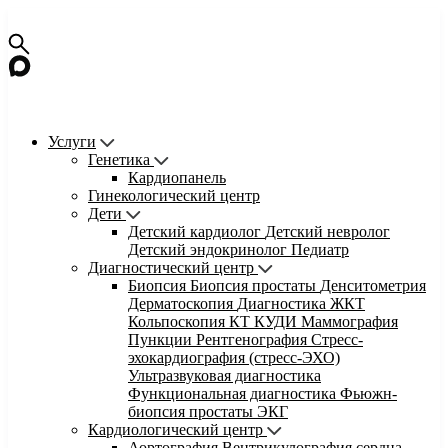
Услуги
Генетика
Кардиопанель
Гинекологический центр
Дети
Детский кардиолог
Детский невролог
Детский эндокринолог
Педиатр
Диагностический центр
Биопсия
Биопсия простаты
Денситометрия
Дерматоскопия
Диагностика ЖКТ
Кольпоскопия
КТ
КУДИ
Маммография
Пункции
Рентгенография
Стресс-
эхокардиография (стресс-ЭХО)
Ультразвуковая диагностика
Функциональная диагностика
Фьюжн-
биопсия простаты
ЭКГ
Кардиологический центр
Аортография
Вентрикулография сердца