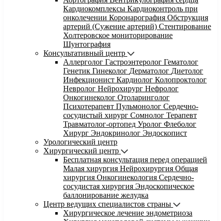
Кардиокомплексы
Кардиоконтроль при
онколечении
Коронарография
Обструкция
артерий (Сужение артерий)
Стентирование
Холтеровское мониторирование
Шунтография
Консультативный центр
Аллерголог
Гастроэнтеролог
Гематолог
Генетик
Гинеколог
Дерматолог
Диетолог
Инфекционист
Кардиолог
Колопроктолог
Невролог
Нейрохирург
Нефролог
Онкогинеколог
Отоларинголог
Психотерапевт
Пульмонолог
Сердечно-
сосудистый хирург
Сомнолог
Терапевт
Травматолог-ортопед
Уролог
Флеболог
Хирург
Эндокринолог
Эндоскопист
Урологический центр
Хирургический центр
Бесплатная консультация перед операцией
Малая хирургия
Нейрохирургия
Общая
хирургия
Онкогинекология
Сердечно-
сосудистая хирургия
Эндоскопическое
баллонирование желудка
Центр ведущих специалистов страны
Хирургическое лечение эндометриоза