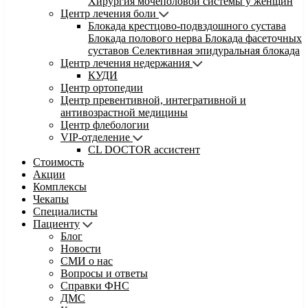
Хирургия мочеполовой системы у женщин
Центр лечения боли
Блокада крестцово-подвздошного сустава
Блокада полового нерва
Блокада фасеточных
суставов
Селективная эпидуральная блокада
Центр лечения недержания
КУДИ
Центр ортопедии
Центр превентивной, интегративной и
антивозрастной медицины
Центр флебологии
VIP-отделение
CL DOCTOR ассистент
Стоимость
Акции
Комплексы
Чекапы
Специалисты
Пациенту
Блог
Новости
СМИ о нас
Вопросы и ответы
Справки ФНС
ДМС