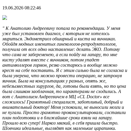
19.06.2026 08:22:46
" К Анатолию Андреевичу попала по рекомендации. У меня
уже был установлен диагноз, с которым не хотелось
мириться. Эндометриоз​ обширный и киста на яичниках.
Обойдя модных именитых гинекологов-репродуктологов,
получила от всех одно наставление: делать ЭКО​. Потому
что сама не забеременею, а если пойду на лапару, то мне
кисту удалят вместе с яичником, потом упадет
антимюллеров гормон, резко состарюсь и вообще можно
крест на себе поставить. Я с этим сильно была не согласна и
была уверена, что можно провести операцию, не затронув
яичник. Была на консультациях у разных, опять же,
небезызвестных хирургов, да, готовы были взять, но то цена
была слишком заоблачная, то характерами не сходились. А
вот с Анатолием Андреевичем в МЦ «CL Doctor» все
сложилось! Грамотный специалист, заботливый, добрый и
внимательный доктор! Меня успокоили, не выносили мозги и
не пугали. Просто грамотно проконсультировали, составили
план подготовки и в ближайшие сроки взяли на лапару.
Прошло всю супер! Наркоз мягкий, в себя пришла быстро.
Шовчики идеальные, выглядят как маленькие царапинки.