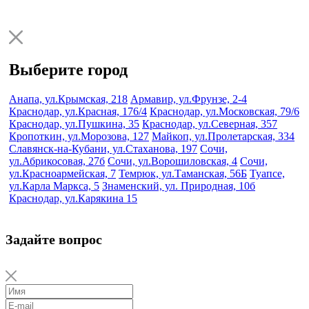
Выберите город
Анапа, ул.Крымская, 218
Армавир, ул.Фрунзе, 2-4
Краснодар, ул.Красная, 176/4
Краснодар, ул.Московская, 79/6
Краснодар, ул.Пушкина, 35
Краснодар, ул.Северная, 357
Кропоткин, ул.Морозова, 127
Майкоп, ул.Пролетарская, 334
Славянск-на-Кубани, ул.Стаханова, 197
Сочи,
ул.Абрикосовая, 27б
Сочи, ул.Ворошиловская, 4
Сочи,
ул.Красноармейская, 7
Темрюк, ул.Таманская, 56Б
Туапсе,
ул.Карла Маркса, 5
Знаменский, ул. Природная, 10б
Краснодар, ул.Карякина 15
Задайте вопрос