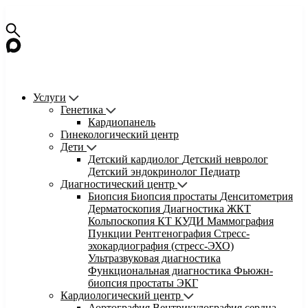
Услуги
Генетика
Кардиопанель
Гинекологический центр
Дети
Детский кардиолог
Детский невролог
Детский эндокринолог
Педиатр
Диагностический центр
Биопсия
Биопсия простаты
Денситометрия
Дерматоскопия
Диагностика ЖКТ
Кольпоскопия
КТ
КУДИ
Маммография
Пункции
Рентгенография
Стресс-
эхокардиография (стресс-ЭХО)
Ультразвуковая диагностика
Функциональная диагностика
Фьюжн-
биопсия простаты
ЭКГ
Кардиологический центр
Аортография
Вентрикулография сердца