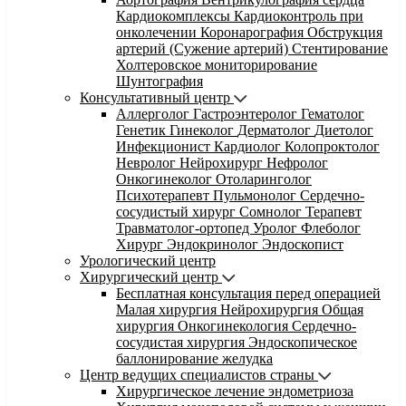
Кардиокомплексы
Кардиоконтроль при
онколечении
Коронарография
Обструкция
артерий (Сужение артерий)
Стентирование
Холтеровское мониторирование
Шунтография
Консультативный центр
Аллерголог
Гастроэнтеролог
Гематолог
Генетик
Гинеколог
Дерматолог
Диетолог
Инфекционист
Кардиолог
Колопроктолог
Невролог
Нейрохирург
Нефролог
Онкогинеколог
Отоларинголог
Психотерапевт
Пульмонолог
Сердечно-
сосудистый хирург
Сомнолог
Терапевт
Травматолог-ортопед
Уролог
Флеболог
Хирург
Эндокринолог
Эндоскопист
Урологический центр
Хирургический центр
Бесплатная консультация перед операцией
Малая хирургия
Нейрохирургия
Общая
хирургия
Онкогинекология
Сердечно-
сосудистая хирургия
Эндоскопическое
баллонирование желудка
Центр ведущих специалистов страны
Хирургическое лечение эндометриоза