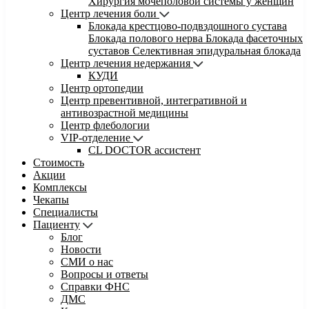
Хирургия мочеполовой системы у женщин
Центр лечения боли
Блокада крестцово-подвздошного сустава
Блокада полового нерва
Блокада фасеточных
суставов
Селективная эпидуральная блокада
Центр лечения недержания
КУДИ
Центр ортопедии
Центр превентивной, интегративной и
антивозрастной медицины
Центр флебологии
VIP-отделение
CL DOCTOR ассистент
Стоимость
Акции
Комплексы
Чекапы
Специалисты
Пациенту
Блог
Новости
СМИ о нас
Вопросы и ответы
Справки ФНС
ДМС