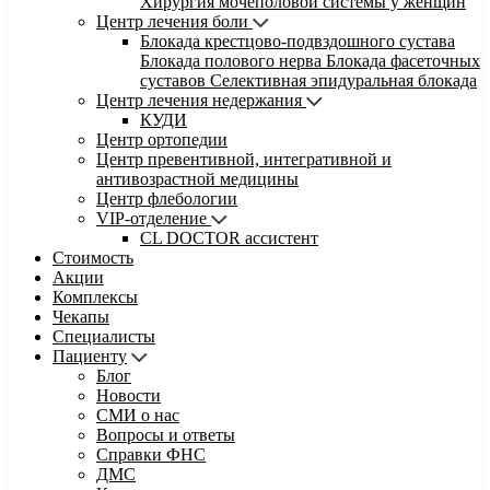
Хирургия мочеполовой системы у женщин
Центр лечения боли
Блокада крестцово-подвздошного сустава
Блокада полового нерва
Блокада фасеточных
суставов
Селективная эпидуральная блокада
Центр лечения недержания
КУДИ
Центр ортопедии
Центр превентивной, интегративной и
антивозрастной медицины
Центр флебологии
VIP-отделение
CL DOCTOR ассистент
Стоимость
Акции
Комплексы
Чекапы
Специалисты
Пациенту
Блог
Новости
СМИ о нас
Вопросы и ответы
Справки ФНС
ДМС