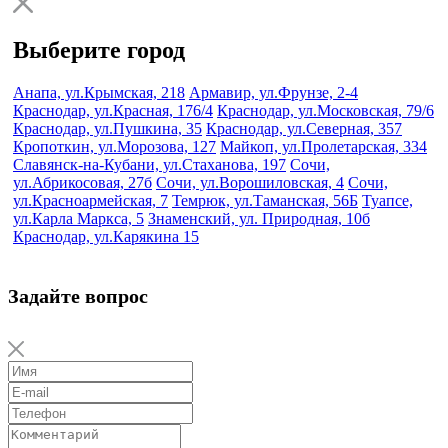
Выберите город
Анапа, ул.Крымская, 218
Армавир, ул.Фрунзе, 2-4
Краснодар, ул.Красная, 176/4
Краснодар, ул.Московская, 79/6
Краснодар, ул.Пушкина, 35
Краснодар, ул.Северная, 357
Кропоткин, ул.Морозова, 127
Майкоп, ул.Пролетарская, 334
Славянск-на-Кубани, ул.Стаханова, 197
Сочи,
ул.Абрикосовая, 27б
Сочи, ул.Ворошиловская, 4
Сочи,
ул.Красноармейская, 7
Темрюк, ул.Таманская, 56Б
Туапсе,
ул.Карла Маркса, 5
Знаменский, ул. Природная, 10б
Краснодар, ул.Карякина 15
Задайте вопрос