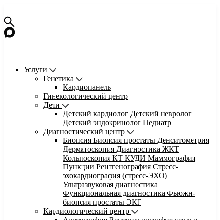
Услуги
Генетика
Кардиопанель
Гинекологический центр
Дети
Детский кардиолог
Детский невролог
Детский эндокринолог
Педиатр
Диагностический центр
Биопсия
Биопсия простаты
Денситометрия
Дерматоскопия
Диагностика ЖКТ
Кольпоскопия
КТ
КУДИ
Маммография
Пункции
Рентгенография
Стресс-
эхокардиография (стресс-ЭХО)
Ультразвуковая диагностика
Функциональная диагностика
Фьюжн-
биопсия простаты
ЭКГ
Кардиологический центр
Аортография
Вентрикулография сердца