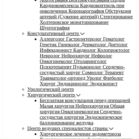
Кардиокомплексы
Кардиоконтроль при
онколечении
Коронарография
Обструкция
артерий (Сужение артерий)
Стентирование
Холтеровское мониторирование
Шунтография
Консультативный центр
Аллерголог
Гастроэнтеролог
Гематолог
Генетик
Гинеколог
Дерматолог
Диетолог
Инфекционист
Кардиолог
Колопроктолог
Невролог
Нейрохирург
Нефролог
Онкогинеколог
Отоларинголог
Психотерапевт
Пульмонолог
Сердечно-
сосудистый хирург
Сомнолог
Терапевт
Травматолог-ортопед
Уролог
Флеболог
Хирург
Эндокринолог
Эндоскопист
Урологический центр
Хирургический центр
Бесплатная консультация перед операцией
Малая хирургия
Нейрохирургия
Общая
хирургия
Онкогинекология
Сердечно-
сосудистая хирургия
Эндоскопическое
баллонирование желудка
Центр ведущих специалистов страны
Хирургическое лечение эндометриоза