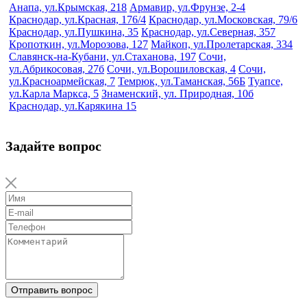
Анапа, ул.Крымская, 218
Армавир, ул.Фрунзе, 2-4
Краснодар, ул.Красная, 176/4
Краснодар, ул.Московская, 79/6
Краснодар, ул.Пушкина, 35
Краснодар, ул.Северная, 357
Кропоткин, ул.Морозова, 127
Майкоп, ул.Пролетарская, 334
Славянск-на-Кубани, ул.Стаханова, 197
Сочи,
ул.Абрикосовая, 27б
Сочи, ул.Ворошиловская, 4
Сочи,
ул.Красноармейская, 7
Темрюк, ул.Таманская, 56Б
Туапсе,
ул.Карла Маркса, 5
Знаменский, ул. Природная, 10б
Краснодар, ул.Карякина 15
Задайте вопрос
Отправить вопрос