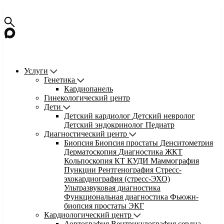
Услуги
Генетика
Кардиопанель
Гинекологический центр
Дети
Детский кардиолог
Детский невролог
Детский эндокринолог
Педиатр
Диагностический центр
Биопсия
Биопсия простаты
Денситометрия
Дерматоскопия
Диагностика ЖКТ
Кольпоскопия
КТ
КУДИ
Маммография
Пункции
Рентгенография
Стресс-
эхокардиография (стресс-ЭХО)
Ультразвуковая диагностика
Функциональная диагностика
Фьюжн-
биопсия простаты
ЭКГ
Кардиологический центр
Аортография
Вентрикулография сердца