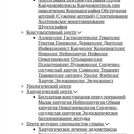
Кардиокомплексы
Кардиоконтроль при
онколечении
Коронарография
Обструкция
артерий (Сужение артерий)
Стентирование
Холтеровское мониторирование
Шунтография
Консультативный центр
Аллерголог
Гастроэнтеролог
Гематолог
Генетик
Гинеколог
Дерматолог
Диетолог
Инфекционист
Кардиолог
Колопроктолог
Невролог
Нейрохирург
Нефролог
Онкогинеколог
Отоларинголог
Психотерапевт
Пульмонолог
Сердечно-
сосудистый хирург
Сомнолог
Терапевт
Травматолог-ортопед
Уролог
Флеболог
Хирург
Эндокринолог
Эндоскопист
Урологический центр
Хирургический центр
Бесплатная консультация перед операцией
Малая хирургия
Нейрохирургия
Общая
хирургия
Онкогинекология
Сердечно-
сосудистая хирургия
Эндоскопическое
баллонирование желудка
Центр ведущих специалистов страны
Хирургическое лечение эндометриоза