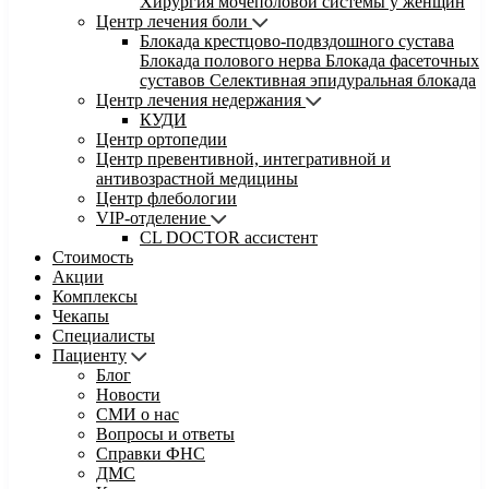
Хирургия мочеполовой системы у женщин
Центр лечения боли
Блокада крестцово-подвздошного сустава
Блокада полового нерва
Блокада фасеточных
суставов
Селективная эпидуральная блокада
Центр лечения недержания
КУДИ
Центр ортопедии
Центр превентивной, интегративной и
антивозрастной медицины
Центр флебологии
VIP-отделение
CL DOCTOR ассистент
Стоимость
Акции
Комплексы
Чекапы
Специалисты
Пациенту
Блог
Новости
СМИ о нас
Вопросы и ответы
Справки ФНС
ДМС