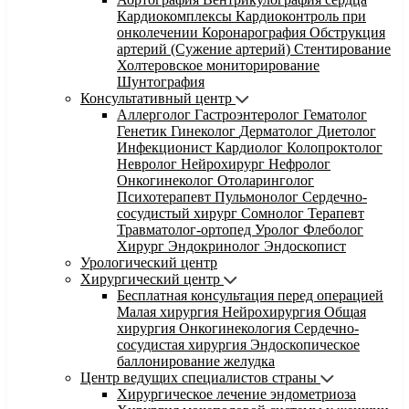
Кардиокомплексы
Кардиоконтроль при
онколечении
Коронарография
Обструкция
артерий (Сужение артерий)
Стентирование
Холтеровское мониторирование
Шунтография
Консультативный центр
Аллерголог
Гастроэнтеролог
Гематолог
Генетик
Гинеколог
Дерматолог
Диетолог
Инфекционист
Кардиолог
Колопроктолог
Невролог
Нейрохирург
Нефролог
Онкогинеколог
Отоларинголог
Психотерапевт
Пульмонолог
Сердечно-
сосудистый хирург
Сомнолог
Терапевт
Травматолог-ортопед
Уролог
Флеболог
Хирург
Эндокринолог
Эндоскопист
Урологический центр
Хирургический центр
Бесплатная консультация перед операцией
Малая хирургия
Нейрохирургия
Общая
хирургия
Онкогинекология
Сердечно-
сосудистая хирургия
Эндоскопическое
баллонирование желудка
Центр ведущих специалистов страны
Хирургическое лечение эндометриоза