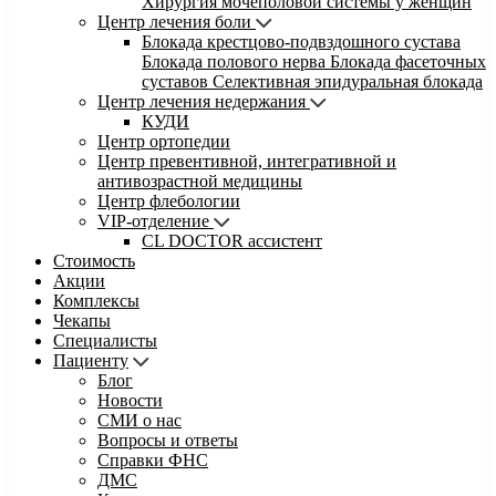
Хирургия мочеполовой системы у женщин
Центр лечения боли
Блокада крестцово-подвздошного сустава
Блокада полового нерва
Блокада фасеточных
суставов
Селективная эпидуральная блокада
Центр лечения недержания
КУДИ
Центр ортопедии
Центр превентивной, интегративной и
антивозрастной медицины
Центр флебологии
VIP-отделение
CL DOCTOR ассистент
Стоимость
Акции
Комплексы
Чекапы
Специалисты
Пациенту
Блог
Новости
СМИ о нас
Вопросы и ответы
Справки ФНС
ДМС