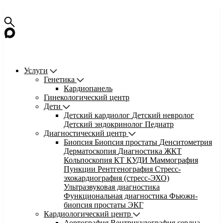
Услуги
Генетика
Кардиопанель
Гинекологический центр
Дети
Детский кардиолог
Детский невролог
Детский эндокринолог
Педиатр
Диагностический центр
Биопсия
Биопсия простаты
Денситометрия
Дерматоскопия
Диагностика ЖКТ
Кольпоскопия
КТ
КУДИ
Маммография
Пункции
Рентгенография
Стресс-
эхокардиография (стресс-ЭХО)
Ультразвуковая диагностика
Функциональная диагностика
Фьюжн-
биопсия простаты
ЭКГ
Кардиологический центр
Аортография
Вентрикулография сердца