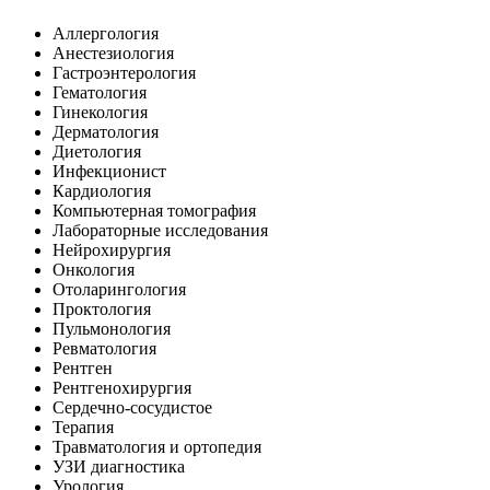
Аллергология
Анестезиология
Гастроэнтерология
Гематология
Гинекология
Дерматология
Диетология
Инфекционист
Кардиология
Компьютерная томография
Лабораторные исследования
Нейрохирургия
Онкология
Отоларингология
Проктология
Пульмонология
Ревматология
Рентген
Рентгенохирургия
Сердечно-сосудистое
Терапия
Травматология и ортопедия
УЗИ диагностика
Урология