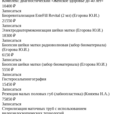
Комплекс диагностический «Женское здоровье до 40 лет»
10400 ₽
Записаться
Биоревитализация EsteFill Revital (2 мл) (Егорова Ю.И.)
21550 ₽
Записаться
Электродиатермоконизация шейки матки (Егорова Ю.И.)
18300 ₽
Записаться
Биопсия шейки матки радиоволновая (забор биоматериала)
(Егорова Ю.И.)
6150 ₽
Записаться
Биопсия шейки матки (забор биоматериала) (Егорова Ю.И.)
5550 ₽
Записаться
Гистеросальпингография
15450 ₽
Записаться
Резекция малых половых губ (лабиопластика) (Князева Н.А.)
75850 ₽
Записаться
Стерилизация маточных труб с использованием
видеоэндоскопических технологий