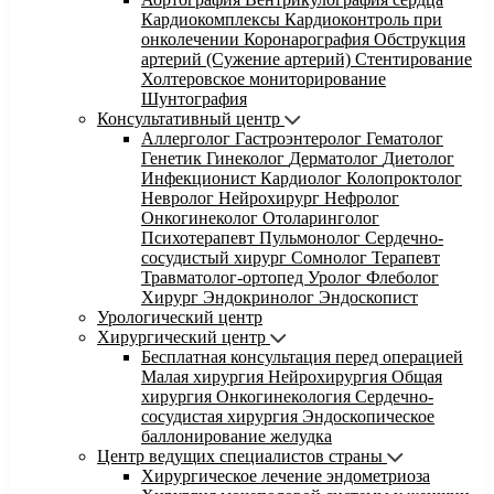
Кардиокомплексы
Кардиоконтроль при
онколечении
Коронарография
Обструкция
артерий (Сужение артерий)
Стентирование
Холтеровское мониторирование
Шунтография
Консультативный центр
Аллерголог
Гастроэнтеролог
Гематолог
Генетик
Гинеколог
Дерматолог
Диетолог
Инфекционист
Кардиолог
Колопроктолог
Невролог
Нейрохирург
Нефролог
Онкогинеколог
Отоларинголог
Психотерапевт
Пульмонолог
Сердечно-
сосудистый хирург
Сомнолог
Терапевт
Травматолог-ортопед
Уролог
Флеболог
Хирург
Эндокринолог
Эндоскопист
Урологический центр
Хирургический центр
Бесплатная консультация перед операцией
Малая хирургия
Нейрохирургия
Общая
хирургия
Онкогинекология
Сердечно-
сосудистая хирургия
Эндоскопическое
баллонирование желудка
Центр ведущих специалистов страны
Хирургическое лечение эндометриоза