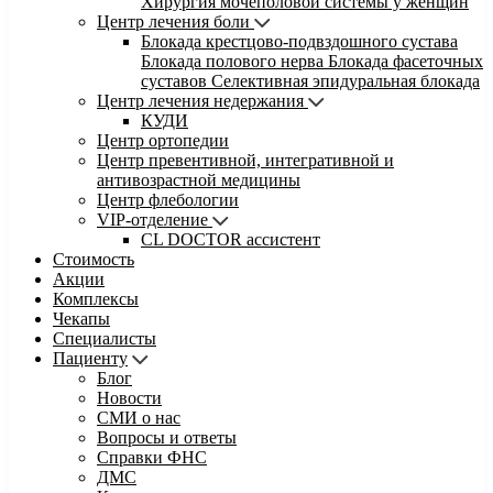
Хирургия мочеполовой системы у женщин
Центр лечения боли
Блокада крестцово-подвздошного сустава
Блокада полового нерва
Блокада фасеточных
суставов
Селективная эпидуральная блокада
Центр лечения недержания
КУДИ
Центр ортопедии
Центр превентивной, интегративной и
антивозрастной медицины
Центр флебологии
VIP-отделение
CL DOCTOR ассистент
Стоимость
Акции
Комплексы
Чекапы
Специалисты
Пациенту
Блог
Новости
СМИ о нас
Вопросы и ответы
Справки ФНС
ДМС