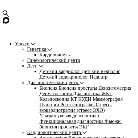
Услуги
Генетика
Кардиопанель
Гинекологический центр
Дети
Детский кардиолог
Детский невролог
Детский эндокринолог
Педиатр
Диагностический центр
Биопсия
Биопсия простаты
Денситометрия
Дерматоскопия
Диагностика ЖКТ
Кольпоскопия
КТ
КУДИ
Маммография
Пункции
Рентгенография
Стресс-
эхокардиография (стресс-ЭХО)
Ультразвуковая диагностика
Функциональная диагностика
Фьюжн-
биопсия простаты
ЭКГ
Кардиологический центр
Аортография
Вентрикулография сердца