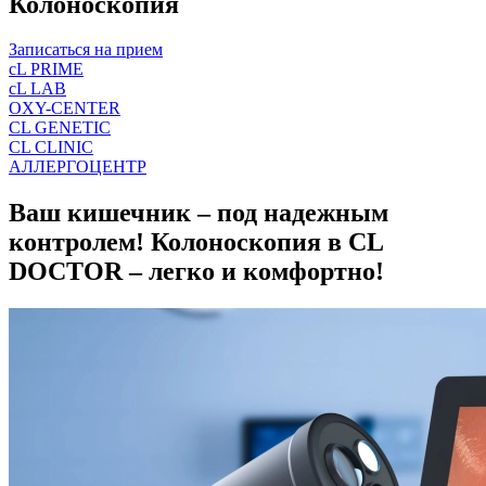
Колоноскопия
Записаться на прием
cL PRIME
cL LAB
OXY-CENTER
CL GENETIC
CL CLINIC
АЛЛЕРГОЦЕНТР
Ваш кишечник – под надежным
контролем! Колоноскопия в CL
DOCTOR – легко и комфортно!