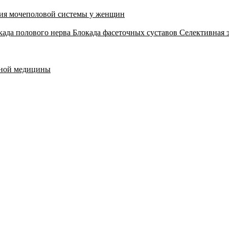
ия мочеполовой системы у женщин
када полового нерва
Блокада фасеточных суставов
Селективная 
тной медицины