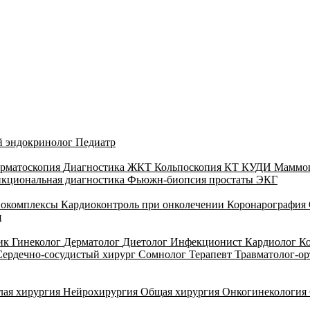
й эндокринолог
Педиатр
рматоскопия
Диагностика ЖКТ
Кольпоскопия
КТ
КУДИ
Маммо
кциональная диагностика
Фьюжн-биопсия простаты
ЭКГ
иокомплексы
Кардиоконтроль при онколечении
Коронарография
я
тик
Гинеколог
Дерматолог
Диетолог
Инфекционист
Кардиолог
К
Сердечно-сосудистый хирург
Сомнолог
Терапевт
Травматолог-о
лая хирургия
Нейрохирургия
Общая хирургия
Онкогинекология