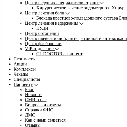
Центр ведущих специалистов страны
Хирургическое лечение эндометриоза
Хирург
Центр лечения боли
Блокада крестцово-подвздошного сустава
Бло
Центр лечения недержания
КУДИ
Центр ортопедии
Центр превентивной, интегративной и антивозрас
Центр флебологии
VIP-отделение
CL DOCTOR ассистент
Стоимость
Акции
Комплексы
Чекапы
Специалисты
Пациенту
Блог
Новости
СМИ о нас
Вопросы и ответы
Справки ФНС
ДМС
Как с нами связаться
Отзывы