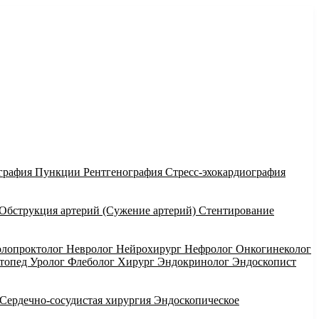
графия
Пункции
Рентгенография
Стресс-эхокардиография
Обструкция артерий (Сужение артерий)
Стентирование
олопроктолог
Невролог
Нейрохирург
Нефролог
Онкогинеколог
ртопед
Уролог
Флеболог
Хирург
Эндокринолог
Эндоскопист
Сердечно-сосудистая хирургия
Эндоскопическое