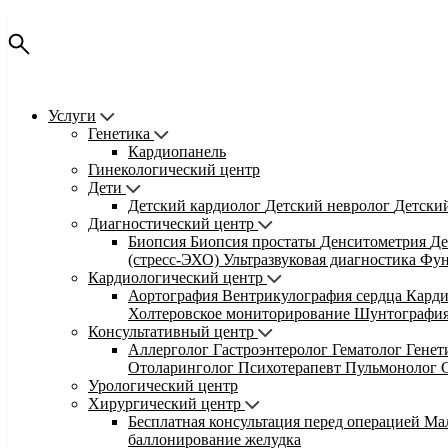
Услуги
Генетика
Кардиопанель
Гинекологический центр
Дети
Детский кардиолог
Детский невролог
Детски
Диагностический центр
Биопсия
Биопсия простаты
Денситометрия
Де
(стресс-ЭХО)
Ультразвуковая диагностика
Фун
Кардиологический центр
Аортография
Вентрикулография сердца
Кард
Холтеровское мониторирование
Шунтографи
Консультативный центр
Аллерголог
Гастроэнтеролог
Гематолог
Гене
Отоларинголог
Психотерапевт
Пульмонолог
Урологический центр
Хирургический центр
Бесплатная консультация перед операцией
Ма
баллонирование желудка