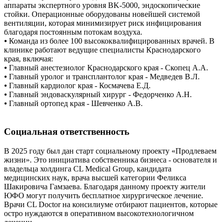
аппараты экспертного уровня BK-5000, эндоскопические
стойки. Операционные оборудованы новейшей системой
вентиляции, которая минимизирует риск инфицирования
благодаря постоянным потокам воздуха.
⦁ Команда из более 100 высококвалифицированных врачей. В
клинике работают ведущие специалисты Краснодарского
края, включая:
⦁ Главный анестезиолог Краснодарского края - Скопец А.А.
⦁ Главный уролог и трансплантолог края - Медведев В.Л.
⦁ Главный кардиолог края - Космачева Е.Д.
⦁ Главный эндоваскулярный хирург - Федорченко А.Н.
⦁ Главный ортопед края - Шевченко А.В.
Социальная ответственность
В 2025 году был дан старт социальному проекту «Продлеваем
жизни». Это инициатива собственника бизнеса - основателя и
владельца холдинга CL Medical Group, кандидата
медицинских наук, врача высшей категории Феликса
Шакировича Гамзаева. Благодаря данному проекту жители
ЮФО могут получить бесплатное хирургическое лечение.
Врачи CL Doctor на консилиуме отбирают пациентов, которые
остро нуждаются в оперативном высокотехнологичном