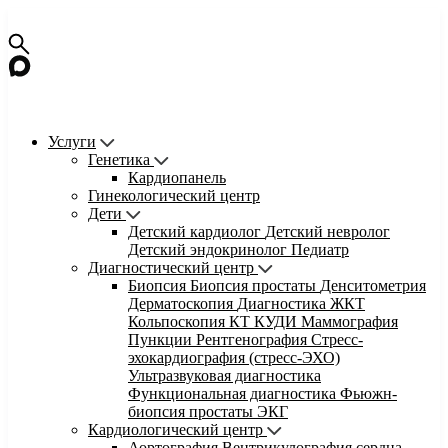
Услуги
Генетика
Кардиопанель
Гинекологический центр
Дети
Детский кардиолог
Детский невролог
Детский эндокринолог
Педиатр
Диагностический центр
Биопсия
Биопсия простаты
Денситометрия
Дерматоскопия
Диагностика ЖКТ
Кольпоскопия
КТ
КУДИ
Маммография
Пункции
Рентгенография
Стресс-
эхокардиография (стресс-ЭХО)
Ультразвуковая диагностика
Функциональная диагностика
Фьюжн-
биопсия простаты
ЭКГ
Кардиологический центр
Аортография
Вентрикулография сердца