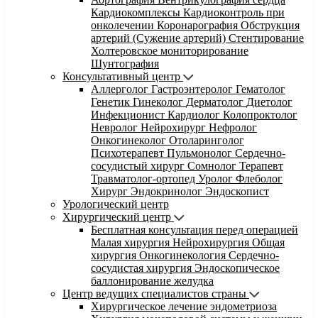
Кардиокомплексы
Кардиоконтроль при
онколечении
Коронарография
Обструкция
артерий (Сужение артерий)
Стентирование
Холтеровское мониторирование
Шунтография
Консультативный центр
Аллерголог
Гастроэнтеролог
Гематолог
Генетик
Гинеколог
Дерматолог
Диетолог
Инфекционист
Кардиолог
Колопроктолог
Невролог
Нейрохирург
Нефролог
Онкогинеколог
Отоларинголог
Психотерапевт
Пульмонолог
Сердечно-
сосудистый хирург
Сомнолог
Терапевт
Травматолог-ортопед
Уролог
Флеболог
Хирург
Эндокринолог
Эндоскопист
Урологический центр
Хирургический центр
Бесплатная консультация перед операцией
Малая хирургия
Нейрохирургия
Общая
хирургия
Онкогинекология
Сердечно-
сосудистая хирургия
Эндоскопическое
баллонирование желудка
Центр ведущих специалистов страны
Хирургическое лечение эндометриоза