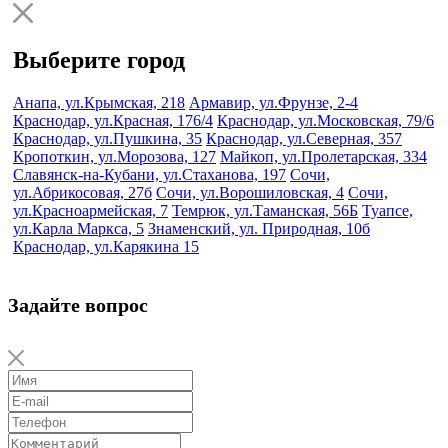
Выберите город
Анапа, ул.Крымская, 218
Армавир, ул.Фрунзе, 2-4
Краснодар, ул.Красная, 176/4
Краснодар, ул.Московская, 79/6
Краснодар, ул.Пушкина, 35
Краснодар, ул.Северная, 357
Кропоткин, ул.Морозова, 127
Майкоп, ул.Пролетарская, 334
Славянск-на-Кубани, ул.Стаханова, 197
Сочи,
ул.Абрикосовая, 27б
Сочи, ул.Ворошиловская, 4
Сочи,
ул.Красноармейская, 7
Темрюк, ул.Таманская, 56Б
Туапсе,
ул.Карла Маркса, 5
Знаменский, ул. Природная, 10б
Краснодар, ул.Карякина 15
Задайте вопрос