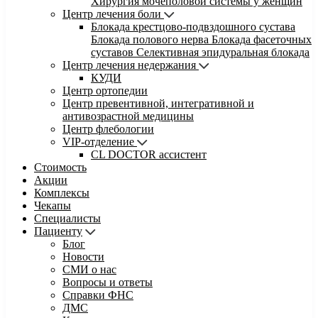
Хирургия мочеполовой системы у женщин
Центр лечения боли
Блокада крестцово-подвздошного сустава
Блокада полового нерва
Блокада фасеточных
суставов
Селективная эпидуральная блокада
Центр лечения недержания
КУДИ
Центр ортопедии
Центр превентивной, интегративной и
антивозрастной медицины
Центр флебологии
VIP-отделение
CL DOCTOR ассистент
Стоимость
Акции
Комплексы
Чекапы
Специалисты
Пациенту
Блог
Новости
СМИ о нас
Вопросы и ответы
Справки ФНС
ДМС