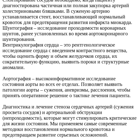
диагностирована частичная или полная закупорка артерий
холестериновыми бляшками. В суженую артерию
устанавливается стент, восстанавливающий нормальный
кровоток для предотвращения развития инфаркта миокарда.
Шунтография – исследование проходимости коронарных
шунтов, ранее установленных во время аортокоронарного
шунтирования.
Вентрикулография сердца – это рентгенологическое
исследование сердца с введением контрастного вещества,
чтобы оценить форму и объем желудочков сердца, их
сократительную функцию, выявить пороки и структурные
аномалии.
Аортография – высокоинформативное исследование
состояния аорты во всех ее отделах. Позволяет выявить
патологии аорты – сужения, аневризмы, расслоения, чтобы
принять оперативное решение о тактике лечения пациента.
Диагностика и лечение стеноза сердечных артерий (сужения
просвета сосудов) и артериальной обструкции
(непроходимости), которые могут стимулировать критические
для жизни состояния. Мы применяем самые современные
методики восстановления нормального кровотока и
предотвращаем развитие серьезных осложнений.