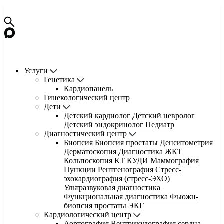
Услуги
Генетика
Кардиопанель
Гинекологический центр
Дети
Детский кардиолог
Детский невролог
Детский эндокринолог
Педиатр
Диагностический центр
Биопсия
Биопсия простаты
Денситометрия
Дерматоскопия
Диагностика ЖКТ
Кольпоскопия
КТ
КУДИ
Маммография
Пункции
Рентгенография
Стресс-
эхокардиография (стресс-ЭХО)
Ультразвуковая диагностика
Функциональная диагностика
Фьюжн-
биопсия простаты
ЭКГ
Кардиологический центр
Аортография
Вентрикулография сердца