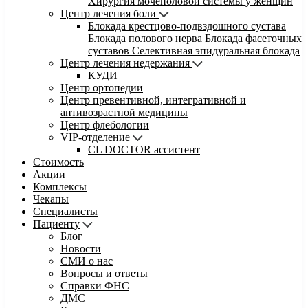
Хирургия мочеполовой системы у женщин
Центр лечения боли
Блокада крестцово-подвздошного сустава
Блокада полового нерва
Блокада фасеточных
суставов
Селективная эпидуральная блокада
Центр лечения недержания
КУДИ
Центр ортопедии
Центр превентивной, интегративной и
антивозрастной медицины
Центр флебологии
VIP-отделение
CL DOCTOR ассистент
Стоимость
Акции
Комплексы
Чекапы
Специалисты
Пациенту
Блог
Новости
СМИ о нас
Вопросы и ответы
Справки ФНС
ДМС