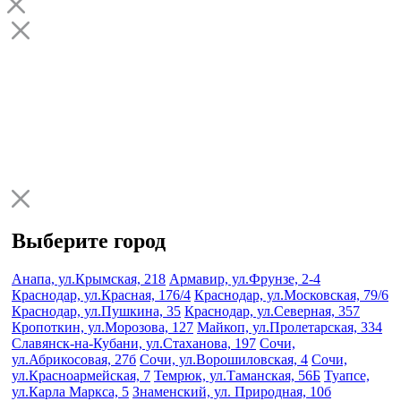
Выберите город
Анапа, ул.Крымская, 218
Армавир, ул.Фрунзе, 2-4
Краснодар, ул.Красная, 176/4
Краснодар, ул.Московская, 79/6
Краснодар, ул.Пушкина, 35
Краснодар, ул.Северная, 357
Кропоткин, ул.Морозова, 127
Майкоп, ул.Пролетарская, 334
Славянск-на-Кубани, ул.Стаханова, 197
Сочи,
ул.Абрикосовая, 27б
Сочи, ул.Ворошиловская, 4
Сочи,
ул.Красноармейская, 7
Темрюк, ул.Таманская, 56Б
Туапсе,
ул.Карла Маркса, 5
Знаменский, ул. Природная, 10б