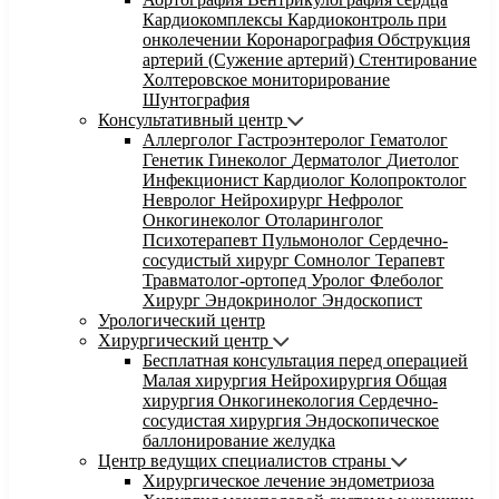
Кардиокомплексы
Кардиоконтроль при
онколечении
Коронарография
Обструкция
артерий (Сужение артерий)
Стентирование
Холтеровское мониторирование
Шунтография
Консультативный центр
Аллерголог
Гастроэнтеролог
Гематолог
Генетик
Гинеколог
Дерматолог
Диетолог
Инфекционист
Кардиолог
Колопроктолог
Невролог
Нейрохирург
Нефролог
Онкогинеколог
Отоларинголог
Психотерапевт
Пульмонолог
Сердечно-
сосудистый хирург
Сомнолог
Терапевт
Травматолог-ортопед
Уролог
Флеболог
Хирург
Эндокринолог
Эндоскопист
Урологический центр
Хирургический центр
Бесплатная консультация перед операцией
Малая хирургия
Нейрохирургия
Общая
хирургия
Онкогинекология
Сердечно-
сосудистая хирургия
Эндоскопическое
баллонирование желудка
Центр ведущих специалистов страны
Хирургическое лечение эндометриоза