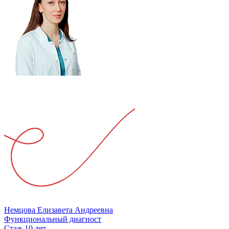
Немцова Елизавета Андреевна
Функциональный диагност
Стаж 10 лет