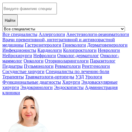
Найти
Все специалисты
Аллергологи
Анестезиологи-реаниматологи
Врачи превентивной, интегративной и антивозрастной
медицины
Гастроэнтерологи
Гинекологи
Дерматовенерологи
Инфекционисты
Кардиологи
Колопроктологи
Неврологи
Нейрохирурги
Нефрологи
Онколог-дерматолог
Онколог-
маммолог
Онкологи
Оториноларингологи
Паразитолог
Педиатры
Пульмонологи
Ревматологи
Рентгенологи
Сосудистые хирурги
Специалисты по лечению боли
Терапевты
Травматологи-ортопеды
УЗД
Урологи
Функциональные диагносты
Хирурги
Эндоваскулярные
хирурги
Эндокринологи
Эндоскописты
Администрация
клиники