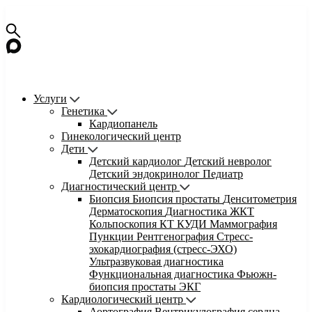
Услуги
Генетика
Кардиопанель
Гинекологический центр
Дети
Детский кардиолог
Детский невролог
Детский эндокринолог
Педиатр
Диагностический центр
Биопсия
Биопсия простаты
Денситометрия
Дерматоскопия
Диагностика ЖКТ
Кольпоскопия
КТ
КУДИ
Маммография
Пункции
Рентгенография
Стресс-
эхокардиография (стресс-ЭХО)
Ультразвуковая диагностика
Функциональная диагностика
Фьюжн-
биопсия простаты
ЭКГ
Кардиологический центр
Аортография
Вентрикулография сердца