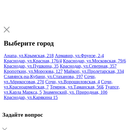
Выберите город
Анапа, ул.Крымская, 218
Армавир, ул.Фрунзе, 2-4
Краснодар, ул.Красная, 176/4
Краснодар, ул.Московская, 79/6
Краснодар, ул.Пушкина, 35
Краснодар, ул.Северная, 357
Кропоткин, ул.Морозова, 127
Майкоп, ул.Пролетарская, 334
Славянск-на-Кубани, ул.Стаханова, 197
Сочи,
ул.Абрикосовая, 27б
Сочи, ул.Ворошиловская, 4
Сочи,
ул.Красноармейская, 7
Темрюк, ул.Таманская, 56Б
Туапсе,
ул.Карла Маркса, 5
Знаменский, ул. Природная, 10б
Краснодар, ул.Карякина 15
Задайте вопрос