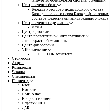
Хирургия мочеполовой системы у женщин
Центр лечения боли
Блокада крестцово-подвздошного сустава
Блокада полового нерва
Блокада фасеточных
суставов
Селективная эпидуральная блокада
Центр лечения недержания
КУДИ
Центр ортопедии
Центр превентивной, интегративной и
антивозрастной медицины
Центр флебологии
VIP-отделение
CL DOCTOR ассистент
Стоимость
Акции
Комплексы
Чекапы
Специалисты
Пациенту
Блог
Новости
СМИ о нас
Вопросы и ответы
Справки ФНС
ДМС