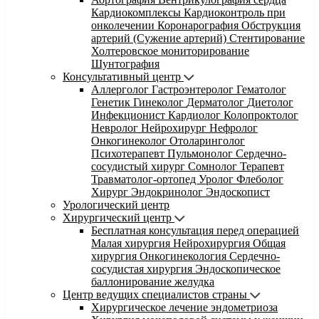
Кардиокомплексы
Кардиоконтроль при
онколечении
Коронарография
Обструкция
артерий (Сужение артерий)
Стентирование
Холтеровское мониторирование
Шунтография
Консультативный центр
Аллерголог
Гастроэнтеролог
Гематолог
Генетик
Гинеколог
Дерматолог
Диетолог
Инфекционист
Кардиолог
Колопроктолог
Невролог
Нейрохирург
Нефролог
Онкогинеколог
Отоларинголог
Психотерапевт
Пульмонолог
Сердечно-
сосудистый хирург
Сомнолог
Терапевт
Травматолог-ортопед
Уролог
Флеболог
Хирург
Эндокринолог
Эндоскопист
Урологический центр
Хирургический центр
Бесплатная консультация перед операцией
Малая хирургия
Нейрохирургия
Общая
хирургия
Онкогинекология
Сердечно-
сосудистая хирургия
Эндоскопическое
баллонирование желудка
Центр ведущих специалистов страны
Хирургическое лечение эндометриоза